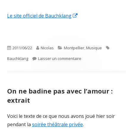
Ouvrir
Le site officiel de Bauchklang
dans
une
nouvelle
Publié
Auteur
Catégories
Étiquettes
2011/06/22
Nicolas
Montpellier
,
Musique
fenêtre
le
sur Bauchklang en concert
Bauchklang
Laisser un commentaire
On ne badine pas avec l’amour :
extrait
Voici le texte de ce que nous avons joué hier soir
pendant la
soirée théâtrale privée
.