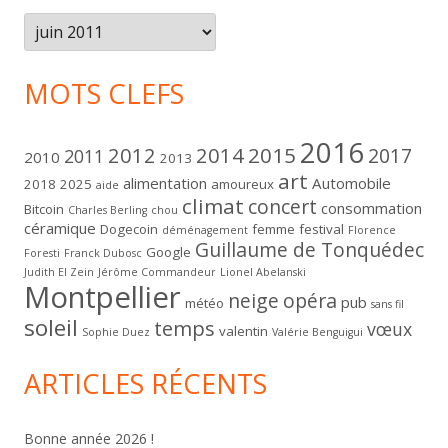
Archives
MOTS CLEFS
2016
2012
2014
2015
2017
2011
2010
2013
art
alimentation
Automobile
2018
2025
amoureux
aide
climat
concert
consommation
Bitcoin
Charles Berling
chou
céramique
Dogecoin
femme
festival
déménagement
Florence
Guillaume de Tonquédec
Google
Foresti
Franck Dubosc
Judith El Zein
Jérôme Commandeur
Lionel Abelanski
Montpellier
neige
opéra
pub
météo
sans fil
soleil
temps
vœux
valentin
Sophie Duez
Valérie Benguigui
ARTICLES RÉCENTS
Bonne année 2026 !