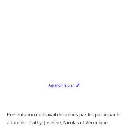
Ouvrir
Agrandir le plan
dans
une
nouvelle
fenêtre
Présentation du travail de scènes par les participants
à l’atelier : Cathy, Joseline, Nicolas et Véronique.