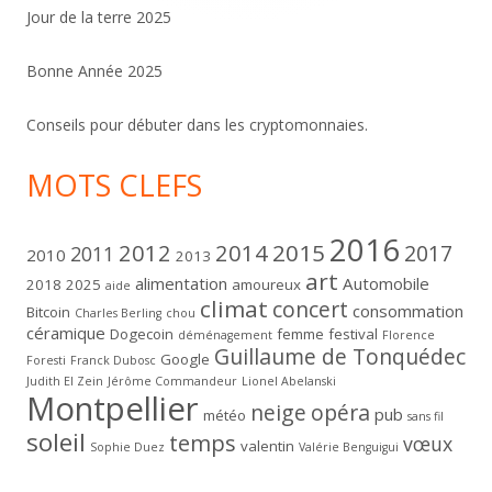
Jour de la terre 2025
Bonne Année 2025
Conseils pour débuter dans les cryptomonnaies.
MOTS CLEFS
2016
2012
2014
2015
2017
2011
2010
2013
art
alimentation
Automobile
2018
2025
amoureux
aide
climat
concert
consommation
Bitcoin
Charles Berling
chou
céramique
Dogecoin
femme
festival
déménagement
Florence
Guillaume de Tonquédec
Google
Foresti
Franck Dubosc
Judith El Zein
Jérôme Commandeur
Lionel Abelanski
Montpellier
neige
opéra
pub
météo
sans fil
soleil
temps
vœux
valentin
Sophie Duez
Valérie Benguigui