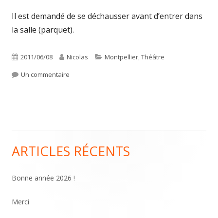
Il est demandé de se déchausser avant d’entrer dans
la salle (parquet).
Publié
Auteur
Catégories
2011/06/08
Nicolas
Montpellier
,
Théâtre
le
sur Soirée théâtrale privée
Un commentaire
ARTICLES RÉCENTS
Colonne
principale
Bonne année 2026 !
Merci