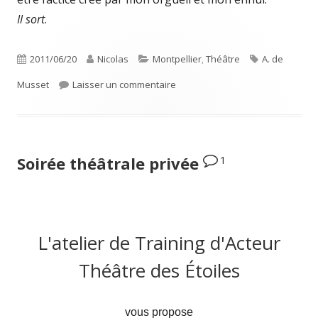
Il sort
.
Publié
Auteur
Catégories
Étiquettes
2011/06/20
Nicolas
Montpellier
,
Théâtre
A. de
le
sur On ne badine pas avec l’amour
Musset
Laisser un commentaire
1
Soirée théâtrale privée
L'atelier de Training d'Acteur
Théâtre des Étoiles
vous propose