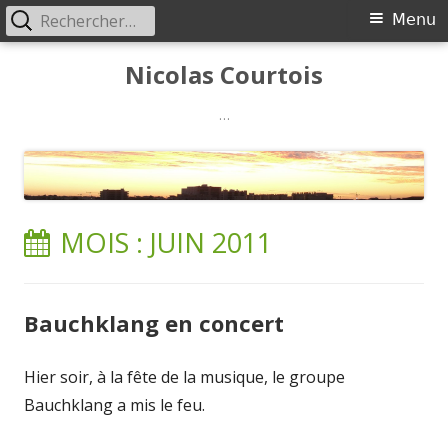
Rechercher :
Menu
Menu
principal
Aller
Nicolas Courtois
au
contenu
…
MOIS :
JUIN 2011
Bauchklang en concert
Hier soir, à la fête de la musique, le groupe
Bauchklang a mis le feu.