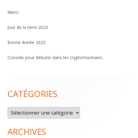
Merci
Jour de la terre 2025
Bonne Année 2025
Conseils pour débuter dans les cryptomonnaies.
Contenu
CATÉGORIES
du
pied
Catégories
de
page
ARCHIVES