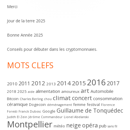
Merci
Jour de la terre 2025
Bonne Année 2025
Conseils pour débuter dans les cryptomonnaies.
MOTS CLEFS
2016
2012
2014
2015
2017
2011
2010
2013
art
alimentation
Automobile
2018
2025
amoureux
aide
climat
concert
consommation
Bitcoin
Charles Berling
chou
céramique
Dogecoin
femme
festival
déménagement
Florence
Guillaume de Tonquédec
Google
Foresti
Franck Dubosc
Judith El Zein
Jérôme Commandeur
Lionel Abelanski
Montpellier
neige
opéra
pub
météo
sans fil