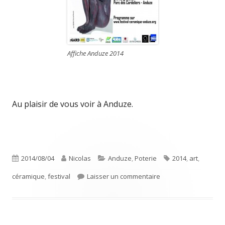
Affiche Anduze 2014
Au plaisir de vous voir à Anduze.
Publié
Auteur
Catégories
Étiquettes
2014/08/04
Nicolas
Anduze
,
Poterie
2014
,
art
,
le
sur Festival de la C
céramique
,
festival
Laisser un commentaire