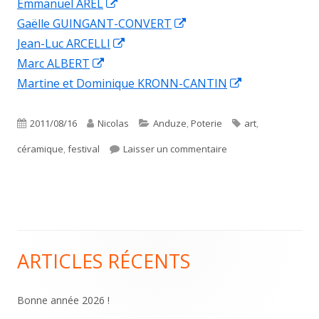
une
Ouvrir
dans
Emmanuel AREL
nouvelle
dans
une
Ouvrir
Gaëlle GUINGANT-CONVERT
fenêtre
une
Ouvrir
nouvelle
dans
Jean-Luc ARCELLI
Ouvrir
nouvelle
dans
fenêtre
une
Marc ALBERT
dans
fenêtre
une
nouvelle
Ouvrir
Martine et Dominique KRONN-CANTIN
une
nouvelle
fenêtre
dans
nouvelle
fenêtre
une
Publié
Auteur
Catégories
Étiquettes
2011/08/16
Nicolas
Anduze
,
Poterie
art
,
fenêtre
nouvelle
le
sur Festival de céram
céramique
,
festival
Laisser un commentaire
fenêtre
ARTICLES RÉCENTS
Colonne
principale
Bonne année 2026 !