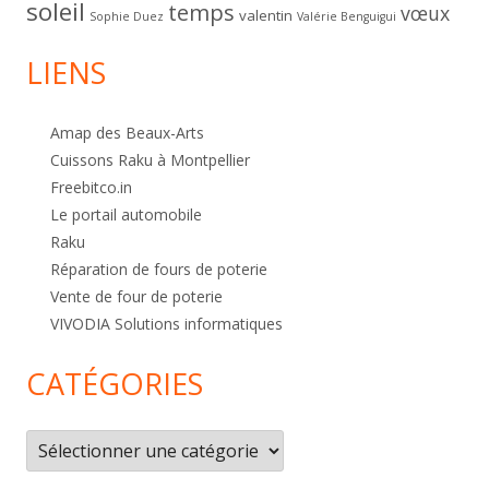
soleil
temps
vœux
valentin
Sophie Duez
Valérie Benguigui
LIENS
Amap des Beaux-Arts
Cuissons Raku à Montpellier
Freebitco.in
Le portail automobile
Raku
Réparation de fours de poterie
Vente de four de poterie
VIVODIA Solutions informatiques
CATÉGORIES
Catégories