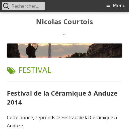
Rechercher :
Menu
Menu
principal
Aller
Nicolas Courtois
au
contenu
…
ÉTIQUETTE :
FESTIVAL
Festival de la Céramique à Anduze
2014
Cette année, reprends le Festival de la Céramique à
Anduze.