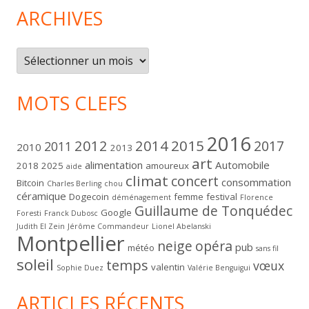
ARCHIVES
Archives
MOTS CLEFS
2016
2012
2014
2015
2017
2011
2010
2013
art
alimentation
Automobile
2018
2025
amoureux
aide
climat
concert
consommation
Bitcoin
Charles Berling
chou
céramique
Dogecoin
femme
festival
déménagement
Florence
Guillaume de Tonquédec
Google
Foresti
Franck Dubosc
Judith El Zein
Jérôme Commandeur
Lionel Abelanski
Montpellier
neige
opéra
pub
météo
sans fil
soleil
temps
vœux
valentin
Sophie Duez
Valérie Benguigui
ARTICLES RÉCENTS