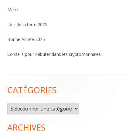
Merci
Jour de la terre 2025
Bonne Année 2025
Conseils pour débuter dans les cryptomonnaies.
Contenu
CATÉGORIES
du
pied
Catégories
de
page
ARCHIVES