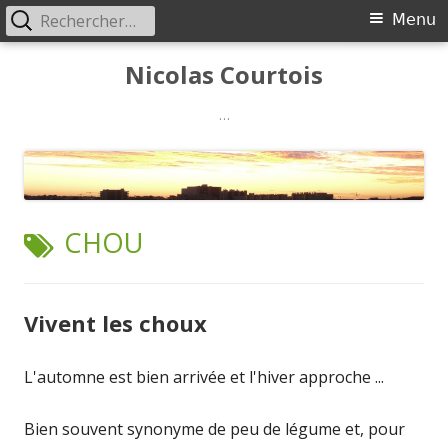
Rechercher :
Menu
Menu
principal
Aller
Nicolas Courtois
au
contenu
…
ÉTIQUETTE :
CHOU
Vivent les choux
L'automne est bien arrivée et l'hiver approche ...
Bien souvent synonyme de peu de légume et, pour