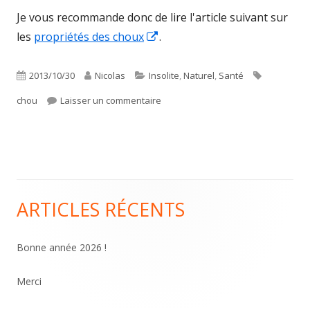
Je vous recommande donc de lire l'article suivant sur
Ouvrir
les
propriétés des choux
.
dans
une
Publié
Auteur
Catégories
Étiquettes
2013/10/30
Nicolas
Insolite
,
Naturel
,
Santé
nouvelle
le
sur Vivent les choux
chou
Laisser un commentaire
fenêtre
ARTICLES RÉCENTS
Colonne
principale
Bonne année 2026 !
Merci