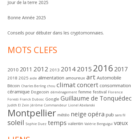
Jour de la terre 2025
Bonne Année 2025
Conseils pour débuter dans les cryptomonnaies.
MOTS CLEFS
2016
2012
2014
2015
2017
2011
2010
2013
art
alimentation
Automobile
2018
2025
amoureux
aide
climat
concert
consommation
Bitcoin
Charles Berling
chou
céramique
Dogecoin
femme
festival
déménagement
Florence
Guillaume de Tonquédec
Google
Foresti
Franck Dubosc
Judith El Zein
Jérôme Commandeur
Lionel Abelanski
Montpellier
neige
opéra
pub
météo
sans fil
soleil
temps
vœux
valentin
Sophie Duez
Valérie Benguigui