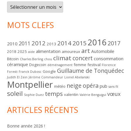
Archives
MOTS CLEFS
2016
2012
2014
2015
2017
2011
2010
2013
art
alimentation
Automobile
2018
2025
amoureux
aide
climat
concert
consommation
Bitcoin
Charles Berling
chou
céramique
Dogecoin
femme
festival
déménagement
Florence
Guillaume de Tonquédec
Google
Foresti
Franck Dubosc
Judith El Zein
Jérôme Commandeur
Lionel Abelanski
Montpellier
neige
opéra
pub
météo
sans fil
soleil
temps
vœux
valentin
Sophie Duez
Valérie Benguigui
ARTICLES RÉCENTS
Bonne année 2026 !