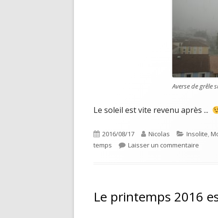
Averse de grêle 
Le soleil est vite revenu après ...
Publié
Auteur
Catégories
2016/08/17
Nicolas
Insolite
,
Mo
le
sur Av
temps
Laisser un commentaire
Le printemps 2016 es