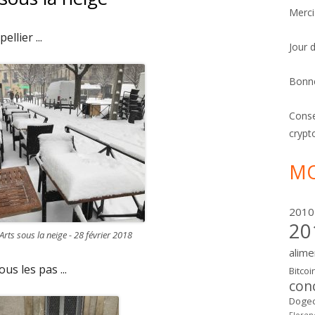
Merci
llier ...
Jour 
Bonn
Conse
crypt
MO
2010
20
rts sous la neige - 28 février 2018
alime
us les pas ...
Bitcoi
con
Dogec