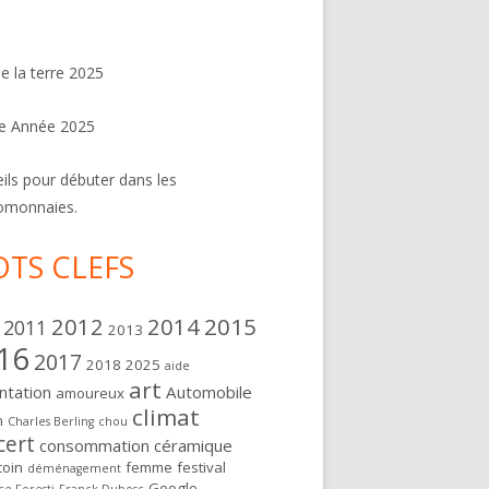
de la terre 2025
e Année 2025
ils pour débuter dans les
omonnaies.
TS CLEFS
2012
2014
2015
2011
2013
16
2017
2018
2025
aide
art
ntation
Automobile
amoureux
climat
n
Charles Berling
chou
cert
consommation
céramique
oin
femme
festival
déménagement
Google