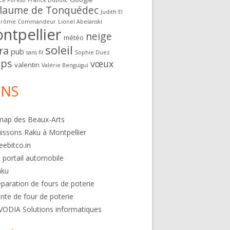
ce Foresti
Franck Dubosc
llaume de Tonquédec
Judith El
érôme Commandeur
Lionel Abelanski
ntpellier
neige
météo
soleil
ra
pub
sans fil
Sophie Duez
ps
vœux
valentin
Valérie Benguigui
ENS
map des Beaux-Arts
issons Raku à Montpellier
eebitco.in
 portail automobile
aku
paration de fours de poterie
nte de four de poterie
VODIA Solutions informatiques