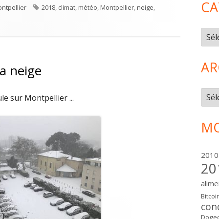
CA
Étiquettes
ntpellier
2018
,
climat
,
météo
,
Montpellier
,
neige
,
ace des Beaux-Arts sous la neige
Caté
AR
la neige
Arch
e sur Montpellier ...
MO
2010
20
alime
Bitcoi
con
Dogec