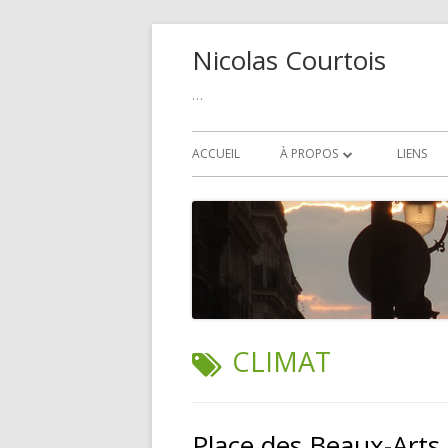
Aller
Nicolas Courtois
au
contenu
…
Menu
ACCUEIL
À PROPOS
LIENS
principal
POLITIQUE DE COOKIE
ÉTIQUETTE :
CLIMAT
Place des Beaux-Arts 