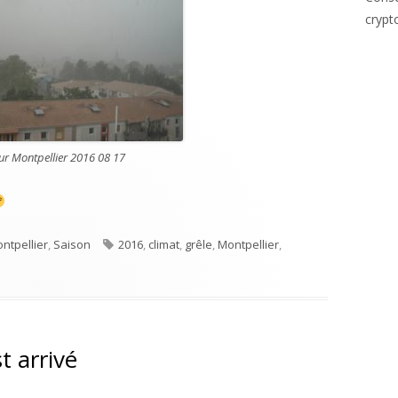
crypt
sur Montpellier 2016 08 17
Étiquettes
ntpellier
,
Saison
2016
,
climat
,
grêle
,
Montpellier
,
erse de grêle sur Montpellier
t arrivé