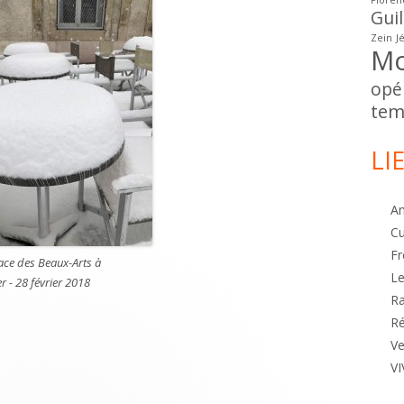
Floren
Gui
Zein
J
Mo
opé
tem
LI
A
Cu
Fr
lace des Beaux-Arts à
Le
r - 28 février 2018
R
Ré
Ve
VI