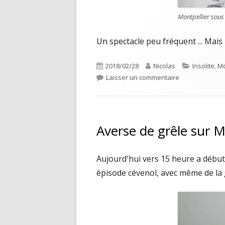
Montpellier sous 
Un spectacle peu fréquent ... Mais r
Publié
Auteur
Catégories
2018/02/28
Nicolas
Insolite
,
Mo
le
sur Montpellier
Laisser un commentaire
Averse de grêle sur M
Aujourd'hui vers 15 heure a début
épisode cévenol, avec même de la gr