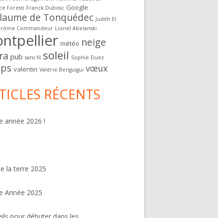
Google
ce Foresti
Franck Dubosc
llaume de Tonquédec
Judith El
érôme Commandeur
Lionel Abelanski
ntpellier
neige
météo
soleil
ra
pub
sans fil
Sophie Duez
ps
vœux
valentin
Valérie Benguigui
TICLES RÉCENTS
 année 2026 !
de la terre 2025
e Année 2025
ils pour débuter dans les