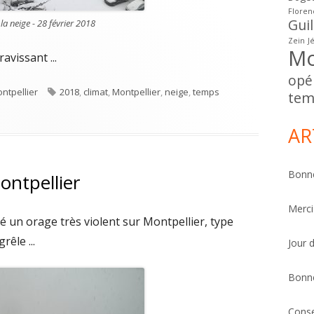
Floren
Gui
la neige - 28 février 2018
Zein
J
Mo
avissant ...
opé
Étiquettes
ntpellier
2018
,
climat
,
Montpellier
,
neige
,
temps
tem
 est sous la neige
AR
Bonne
ontpellier
Merci
é un orage très violent sur Montpellier, type
êle ...
Jour 
Bonn
Conse