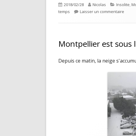
Publié
Auteur
Catégories
2018/02/28
Nicolas
Insolite
,
Mo
le
sur Pl
temps
Laisser un commentaire
Montpellier est sous 
Depuis ce matin, la neige s'accumul