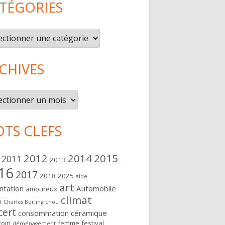
TÉGORIES
gories
CHIVES
ives
TS CLEFS
2012
2014
2015
2011
2013
16
2017
2018
2025
aide
art
ntation
Automobile
amoureux
climat
n
Charles Berling
chou
cert
consommation
céramique
oin
femme
festival
déménagement