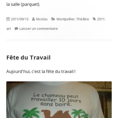
la salle (parquet).
Publié
Auteur
Catégories
Étiquettes
2011/09/13
Nicolas
Montpellier
,
Théâtre
2011
,
le
sur Soirée théâtrale privée de la rent
art
Laisser un commentaire
Fête du Travail
Aujourd'hui, c'est la fête du travail !