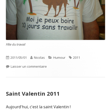
Fête du travail
Publié
Auteur
Catégories
Étiquettes
2011/05/01
Nicolas
Humour
2011
le
sur Fête du Travail
Laisser un commentaire
Saint Valentin 2011
Aujourd'hui, c'est la saint Valentin !