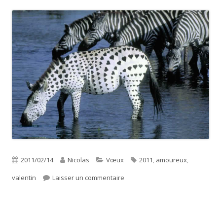
Publié
Auteur
Catégories
Étiquettes
2011/02/14
Nicolas
Vœux
2011
,
amoureux
,
le
sur Saint Valentin 2011
valentin
Laisser un commentaire