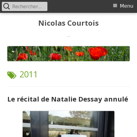
Rechercher :
Menu
Menu
principal
Aller
Nicolas Courtois
au
contenu
…
ÉTIQUETTE :
2011
Le récital de Natalie Dessay annulé