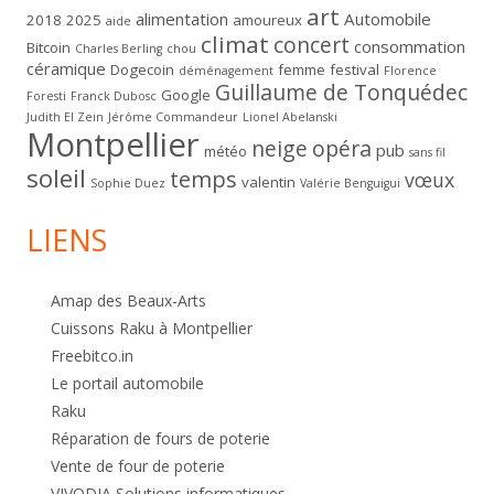
art
alimentation
Automobile
2018
2025
amoureux
aide
climat
concert
consommation
Bitcoin
Charles Berling
chou
céramique
Dogecoin
femme
festival
déménagement
Florence
Guillaume de Tonquédec
Google
Foresti
Franck Dubosc
Judith El Zein
Jérôme Commandeur
Lionel Abelanski
Montpellier
neige
opéra
pub
météo
sans fil
soleil
temps
vœux
valentin
Sophie Duez
Valérie Benguigui
LIENS
Amap des Beaux-Arts
Cuissons Raku à Montpellier
Freebitco.in
Le portail automobile
Raku
Réparation de fours de poterie
Vente de four de poterie
VIVODIA Solutions informatiques