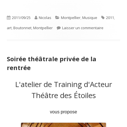
nouvelle
une
fenêtre
nouvelle
Publié
Auteur
Catégories
Étiquettes
2011/09/25
Nicolas
Montpellier
,
Musique
2011
,
fenêtre
le
sur Concert M
art
,
Boutonnet
,
Montpellier
Laisser un commentaire
Soirée théâtrale privée de la
rentrée
L'atelier de Training d'Acteur
Théâtre des Étoiles
vous propose