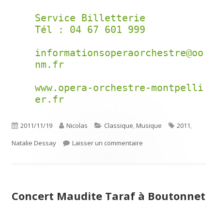
Service Billetterie

Tél : 04 67 601 999

informationsoperaorchestre@oo
nm.fr

www.opera-orchestre-montpelli
er.fr
Publié
Auteur
Catégories
Étiquettes
2011/11/19
Nicolas
Classique
,
Musique
2011
,
le
sur Le récital de Natalie
Natalie Dessay
Laisser un commentaire
Concert Maudite Taraf à Boutonnet