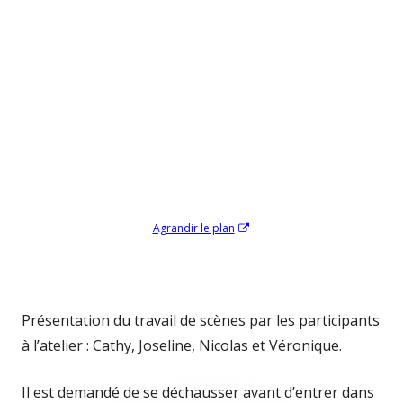
Ouvrir
Agrandir le plan
dans
une
nouvelle
fenêtre
Présentation du travail de scènes par les participants
à l’atelier : Cathy, Joseline, Nicolas et Véronique.
Il est demandé de se déchausser avant d’entrer dans