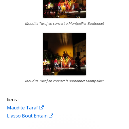
Maudite Taraf en concert à Montpellier Boutonnet
Maudite Taraf en concert à Boutonnet Montpellier
liens :
Ouvrir
Maudite Taraf
dans
Ouvrir
L'asso Bout'Entain
une
dans