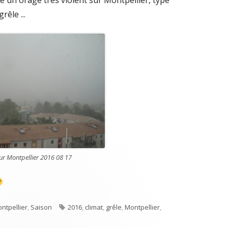
êle ...
sur Montpellier 2016 08 17
Étiquettes
ntpellier
,
Saison
2016
,
climat
,
grêle
,
Montpellier
,
erse de grêle sur Montpellier