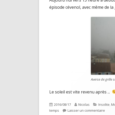
épisode cévenol, avec même de la gr
Averse de grêle 
Le soleil est vite revenu après ...
Publié
Auteur
Catégories
2016/08/17
Nicolas
Insolite
,
Mo
le
sur Av
temps
Laisser un commentaire