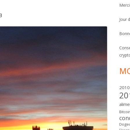
Merci
3
Jour 
Bonn
Conse
crypt
MO
2010
20
alime
Bitcoi
con
Dogec