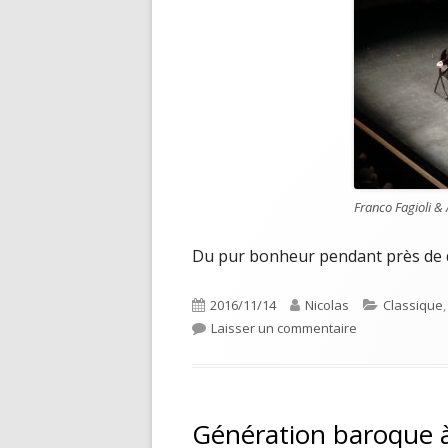
Franco Fagioli &
Du pur bonheur pendant près de 
Publié
Auteur
Catégories
2016/11/14
Nicolas
Classique
le
sur Génération
Laisser un commentaire
Génération baroque à