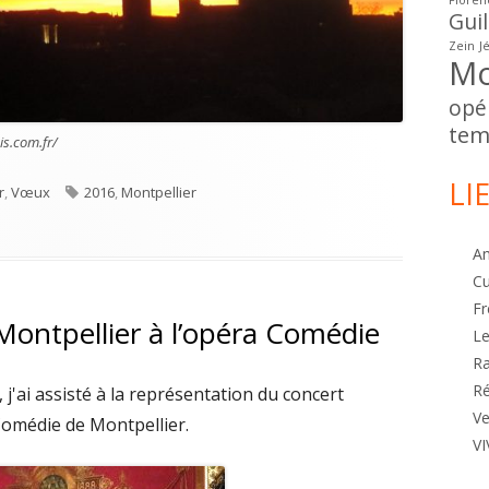
Floren
Gui
Zein
J
Mo
opé
tem
is.com.fr/
LI
Étiquettes
r
,
Vœux
2016
,
Montpellier
l 2016
A
Cu
Fr
ontpellier à l’opéra Comédie
Le
R
Ré
'ai assisté à la représentation du concert
Ve
Comédie de Montpellier.
VI