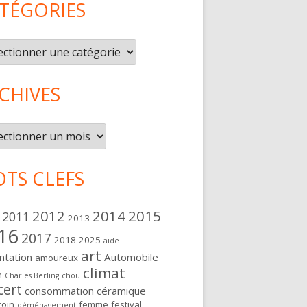
TÉGORIES
gories
CHIVES
ives
TS CLEFS
2012
2014
2015
2011
2013
16
2017
2018
2025
aide
art
ntation
Automobile
amoureux
climat
n
Charles Berling
chou
cert
consommation
céramique
oin
femme
festival
déménagement