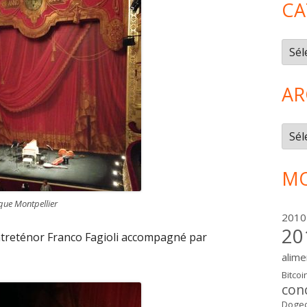
CA
Caté
AR
Arch
MO
que Montpellier
2010
20
ntreténor Franco Fagioli accompagné par
alime
Bitcoi
con
Dogec