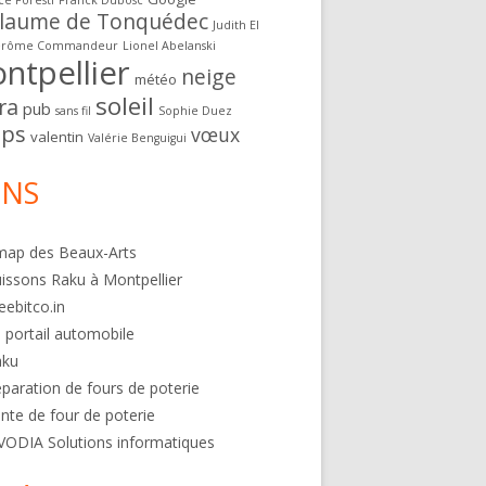
ce Foresti
Franck Dubosc
llaume de Tonquédec
Judith El
érôme Commandeur
Lionel Abelanski
ntpellier
neige
météo
soleil
ra
pub
sans fil
Sophie Duez
ps
vœux
valentin
Valérie Benguigui
ENS
map des Beaux-Arts
issons Raku à Montpellier
eebitco.in
 portail automobile
aku
paration de fours de poterie
nte de four de poterie
VODIA Solutions informatiques