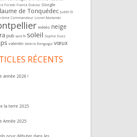
Google
ce Foresti
Franck Dubosc
llaume de Tonquédec
Judith El
érôme Commandeur
Lionel Abelanski
ntpellier
neige
météo
soleil
ra
pub
sans fil
Sophie Duez
ps
vœux
valentin
Valérie Benguigui
TICLES RÉCENTS
 année 2026 !
de la terre 2025
e Année 2025
ils pour débuter dans les