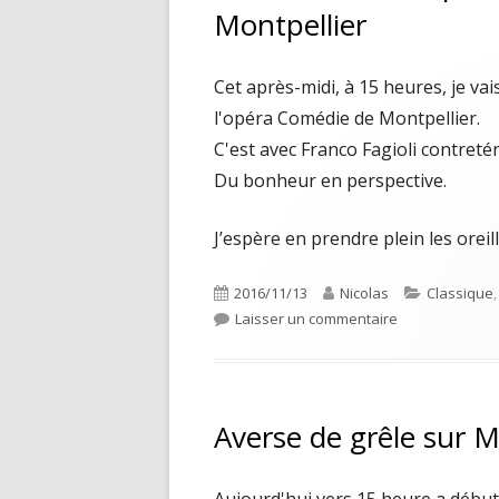
Montpellier
Cet après-midi, à 15 heures, je va
l'opéra Comédie de Montpellier.
C'est avec Franco Fagioli contreté
Du bonheur en perspective.
J’espère en prendre plein les oreil
Publié
Auteur
Catégories
2016/11/13
Nicolas
Classique
le
sur Génération
Laisser un commentaire
Averse de grêle sur M
Aujourd'hui vers 15 heure a début