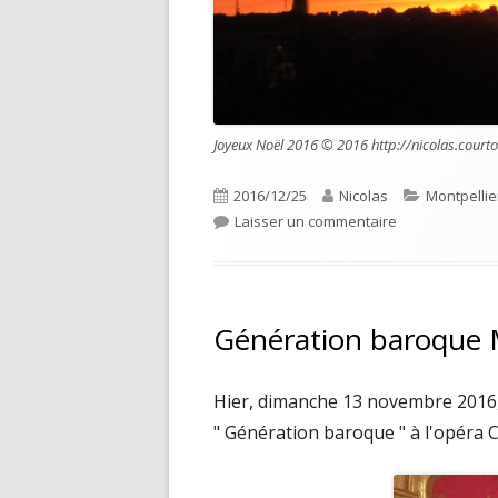
Joyeux Noël 2016 © 2016 http://nicolas.courto
Publié
Auteur
Catégories
2016/12/25
Nicolas
Montpellie
le
sur Joyeux Noë
Laisser un commentaire
Génération baroque M
Hier, dimanche 13 novembre 2016, j
" Génération baroque " à l'opéra 