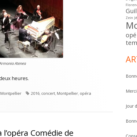
Floren
Gui
Zein
J
Mo
opé
tem
AR
 Armonia Atenea
Bonne
deux heures.
Merci
Étiquettes
,
Montpellier
2016
,
concert
,
Montpellier
,
opéra
 baroque Montpellier à l’opéra Comédie
Jour 
Bonn
 l’opéra Comédie de
Conse