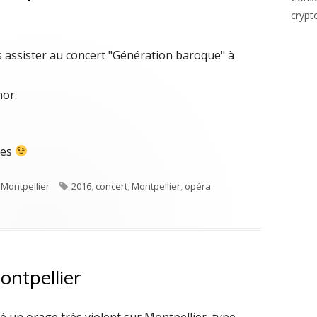
crypt
is assister au concert "Génération baroque" à
nor.
les
Étiquettes
,
Montpellier
2016
,
concert
,
Montpellier
,
opéra
 baroque à l’opéra Comédie de Montpellier
ontpellier
é un orage très violent sur Montpellier, type