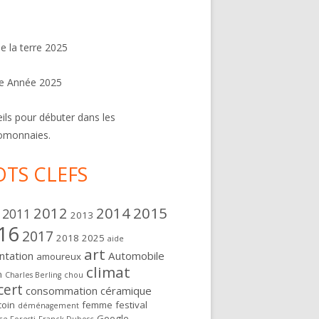
de la terre 2025
e Année 2025
ils pour débuter dans les
omonnaies.
TS CLEFS
2012
2014
2015
2011
2013
16
2017
2018
2025
aide
art
ntation
Automobile
amoureux
climat
n
Charles Berling
chou
cert
consommation
céramique
oin
femme
festival
déménagement
Google