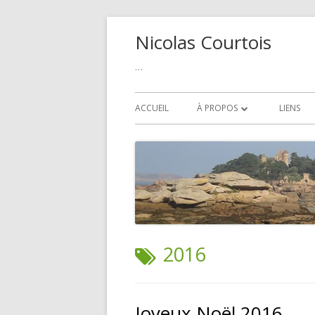
Aller
Nicolas Courtois
au
contenu
…
Menu
ACCUEIL
À PROPOS
LIENS
principal
POLITIQUE DE COOKIE
ÉTIQUETTE :
2016
Joyeux Noël 2016