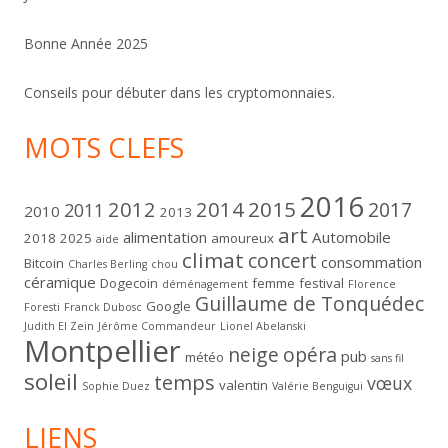
Bonne Année 2025
Conseils pour débuter dans les cryptomonnaies.
MOTS CLEFS
2016
2012
2014
2015
2017
2011
2010
2013
art
alimentation
Automobile
2018
2025
amoureux
aide
climat
concert
consommation
Bitcoin
Charles Berling
chou
céramique
Dogecoin
femme
festival
déménagement
Florence
Guillaume de Tonquédec
Google
Foresti
Franck Dubosc
Judith El Zein
Jérôme Commandeur
Lionel Abelanski
Montpellier
neige
opéra
pub
météo
sans fil
soleil
temps
vœux
valentin
Sophie Duez
Valérie Benguigui
LIENS