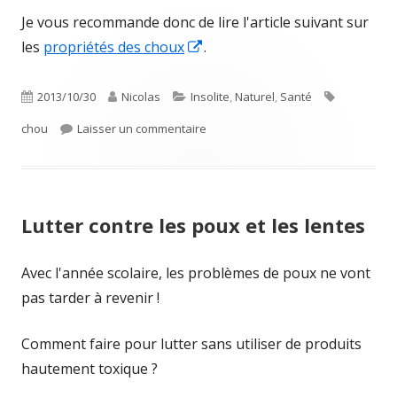
Je vous recommande donc de lire l'article suivant sur
Ouvrir
les
propriétés des choux
.
dans
une
Publié
Auteur
Catégories
Étiquettes
2013/10/30
Nicolas
Insolite
,
Naturel
,
Santé
nouvelle
le
sur Vivent les choux
chou
Laisser un commentaire
fenêtre
Lutter contre les poux et les lentes
Avec l'année scolaire, les problèmes de poux ne vont
pas tarder à revenir !
Comment faire pour lutter sans utiliser de produits
hautement toxique ?