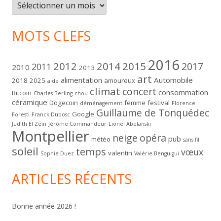
Archives
MOTS CLEFS
2016
2012
2014
2015
2017
2011
2010
2013
art
alimentation
Automobile
2018
2025
amoureux
aide
climat
concert
consommation
Bitcoin
Charles Berling
chou
céramique
Dogecoin
femme
festival
déménagement
Florence
Guillaume de Tonquédec
Google
Foresti
Franck Dubosc
Judith El Zein
Jérôme Commandeur
Lionel Abelanski
Montpellier
neige
opéra
pub
météo
sans fil
soleil
temps
vœux
valentin
Sophie Duez
Valérie Benguigui
ARTICLES RÉCENTS
Bonne année 2026 !