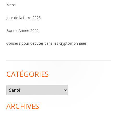
Merci
Jour de la terre 2025
Bonne Année 2025
Conseils pour débuter dans les cryptomonnaies.
Contenu
CATÉGORIES
du
pied
Catégories
de
page
ARCHIVES