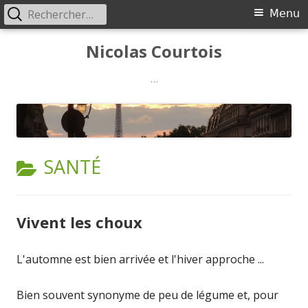
Rechercher :
Menu
Menu
principal
Aller
Nicolas Courtois
au
contenu
…
CATÉGORIE :
SANTÉ
Vivent les choux
L'automne est bien arrivée et l'hiver approche ...
Bien souvent synonyme de peu de légume et, pour