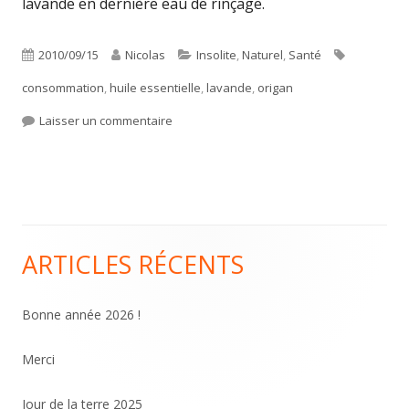
lavande en dernière eau de rinçage.
Publié
Auteur
Catégories
Étiquettes
2010/09/15
Nicolas
Insolite
,
Naturel
,
Santé
le
consommation
,
huile essentielle
,
lavande
,
origan
sur Lutter contre les poux et les lentes
Laisser un commentaire
ARTICLES RÉCENTS
Colonne
principale
Bonne année 2026 !
Merci
Jour de la terre 2025