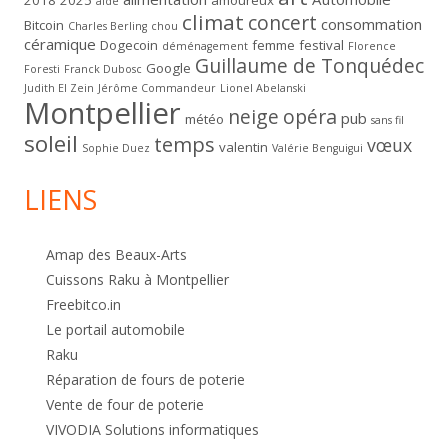
2018
2025
amoureux
aide
climat
concert
consommation
Bitcoin
Charles Berling
chou
céramique
Dogecoin
femme
festival
déménagement
Florence
Guillaume de Tonquédec
Google
Foresti
Franck Dubosc
Judith El Zein
Jérôme Commandeur
Lionel Abelanski
Montpellier
neige
opéra
pub
météo
sans fil
soleil
temps
vœux
valentin
Sophie Duez
Valérie Benguigui
LIENS
Amap des Beaux-Arts
Cuissons Raku à Montpellier
Freebitco.in
Le portail automobile
Raku
Réparation de fours de poterie
Vente de four de poterie
VIVODIA Solutions informatiques