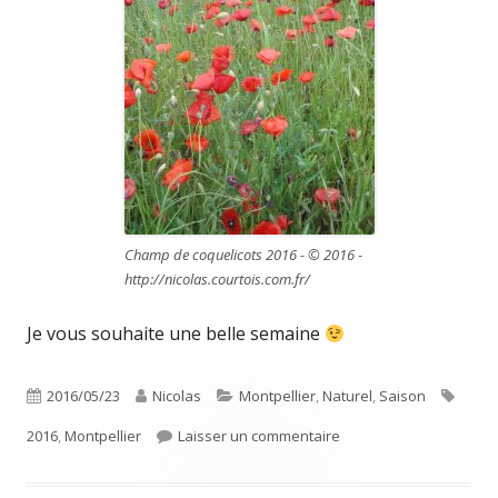
Champ de coquelicots 2016 - © 2016 -
http://nicolas.courtois.com.fr/
Je vous souhaite une belle semaine
Publié
Auteur
Catégories
Étiqu
2016/05/23
Nicolas
Montpellier
,
Naturel
,
Saison
le
sur Jolie champ de coqu
2016
,
Montpellier
Laisser un commentaire