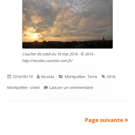
Coucher de soleil du 18 mai 2016 - © 2016 -
http://nicolas.courtois.com.fr/
Publié
Auteur
Catégories
Étiquettes
2016/05/19
Nicolas
Montpellier
,
Terre
2016
,
le
sur Coucher de soleil 
Montpellier
,
soleil
Laisser un commentaire
Page suivante
Pagination
des