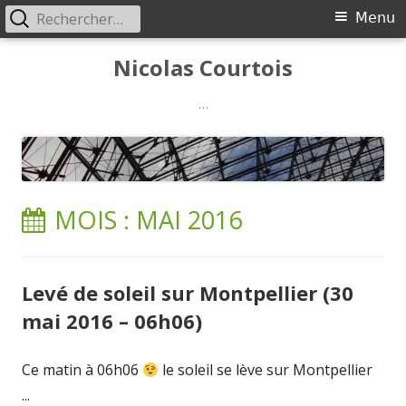
Rechercher :
Menu
Menu
principal
Aller
Nicolas Courtois
au
contenu
…
MOIS :
MAI 2016
Levé de soleil sur Montpellier (30
mai 2016 – 06h06)
Ce matin à 06h06
le soleil se lève sur Montpellier
...