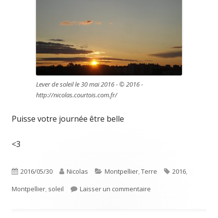
Lever de soleil le 30 mai 2016 - © 2016 -
http://nicolas.courtois.com.fr/
Puisse votre journée être belle
<3
Publié
Auteur
Catégories
Étiquettes
2016/05/30
Nicolas
Montpellier
,
Terre
2016
,
le
sur Levé de soleil sur 
Montpellier
,
soleil
Laisser un commentaire