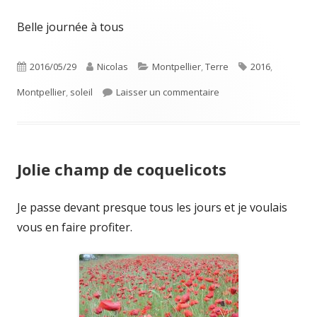
Belle journée à tous
Publié
Auteur
Catégories
Étiquettes
2016/05/29
Nicolas
Montpellier
,
Terre
2016
,
le
sur Coucher de soleil à
Montpellier
,
soleil
Laisser un commentaire
Jolie champ de coquelicots
Je passe devant presque tous les jours et je voulais
vous en faire profiter.