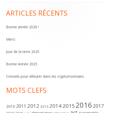
publications
ARTICLES RÉCENTS
Colonne
principale
Bonne année 2026 !
Merci
Jour de la terre 2025
Bonne Année 2025
Conseils pour débuter dans les cryptomonnaies.
MOTS CLEFS
2016
2012
2014
2015
2017
2011
2010
2013
art
alimentation
Automobile