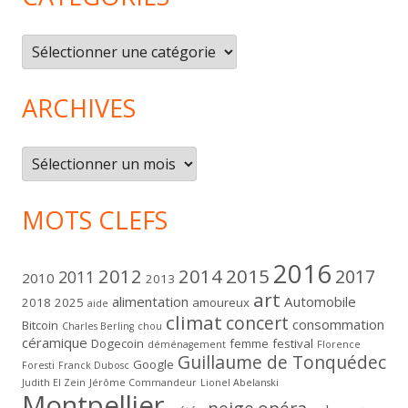
Catégories
ARCHIVES
Archives
MOTS CLEFS
2016
2012
2014
2015
2017
2011
2010
2013
art
alimentation
Automobile
2018
2025
amoureux
aide
climat
concert
consommation
Bitcoin
Charles Berling
chou
céramique
Dogecoin
femme
festival
déménagement
Florence
Guillaume de Tonquédec
Google
Foresti
Franck Dubosc
Judith El Zein
Jérôme Commandeur
Lionel Abelanski
Montpellier