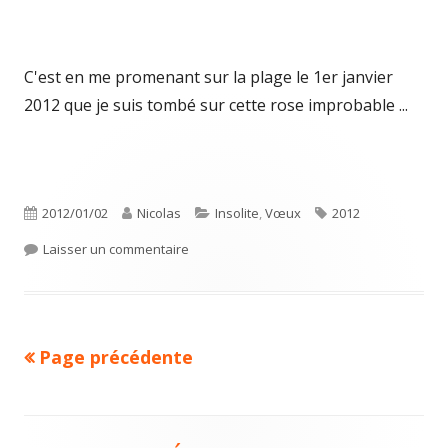
C'est en me promenant sur la plage le 1er janvier
2012 que je suis tombé sur cette rose improbable ...
Publié
Auteur
Catégories
Étiquettes
2012/01/02
Nicolas
Insolite
,
Vœux
2012
le
sur Bonne année 2012
Laisser un commentaire
Page précédente
Pagination
des