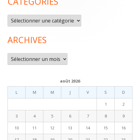
CATÉGORIES
du
pied
Catégories
de
page
ARCHIVES
Archives
août 2026
L
M
M
J
V
S
D
1
2
3
4
5
6
7
8
9
10
11
12
13
14
15
16
17
18
19
20
21
22
23