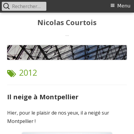
Rechercher :
Menu
Menu
principal
Aller
Nicolas Courtois
au
contenu
…
ÉTIQUETTE :
2012
Il neige à Montpellier
Hier, pour le plaisir de nos yeux, il a neigé sur
Montpellier !