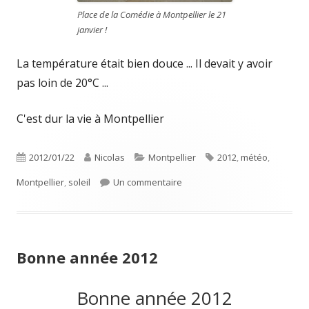
Place de la Comédie à Montpellier le 21
janvier !
La température était bien douce ... Il devait y avoir
pas loin de 20°C ...
C'est dur la vie à Montpellier
Publié
Auteur
Catégories
Étiquettes
2012/01/22
Nicolas
Montpellier
2012
,
météo
,
le
sur Montpellier en janvier
Montpellier
,
soleil
Un commentaire
Bonne année 2012
Bonne année 2012