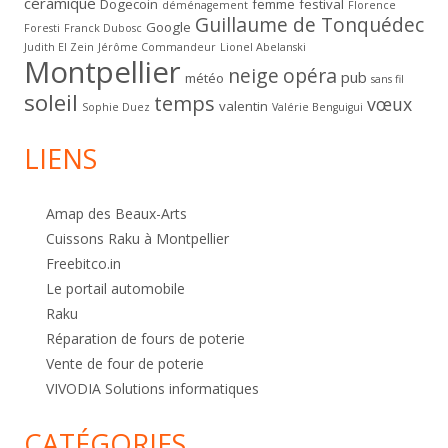
céramique
Dogecoin
femme
festival
déménagement
Florence
Guillaume de Tonquédec
Google
Foresti
Franck Dubosc
Judith El Zein
Jérôme Commandeur
Lionel Abelanski
Montpellier
neige
opéra
pub
météo
sans fil
soleil
temps
vœux
valentin
Sophie Duez
Valérie Benguigui
LIENS
Amap des Beaux-Arts
Cuissons Raku à Montpellier
Freebitco.in
Le portail automobile
Raku
Réparation de fours de poterie
Vente de four de poterie
VIVODIA Solutions informatiques
CATÉGORIES