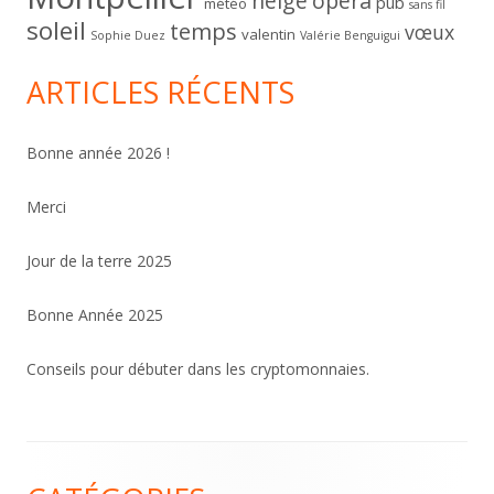
neige
opéra
pub
météo
sans fil
soleil
temps
vœux
valentin
Sophie Duez
Valérie Benguigui
ARTICLES RÉCENTS
Bonne année 2026 !
Merci
Jour de la terre 2025
Bonne Année 2025
Conseils pour débuter dans les cryptomonnaies.
Contenu