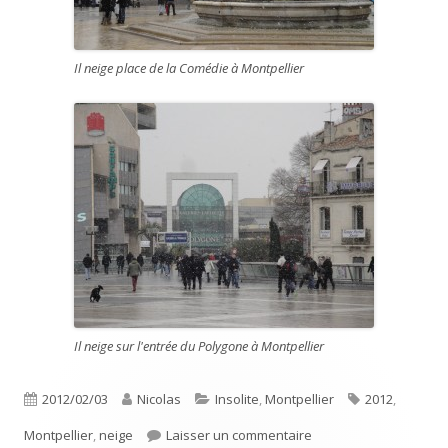
Il neige place de la Comédie à Montpellier
Il neige sur l'entrée du Polygone à Montpellier
Publié
Auteur
Catégories
Étiquettes
2012/02/03
Nicolas
Insolite
,
Montpellier
2012
,
le
sur Il neige à Montpell
Montpellier
,
neige
Laisser un commentaire