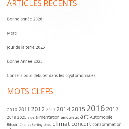
publications
ARTICLES RÉCENTS
Colonne
principale
Bonne année 2026 !
Merci
Jour de la terre 2025
Bonne Année 2025
Conseils pour débuter dans les cryptomonnaies.
MOTS CLEFS
2016
2012
2014
2015
2017
2011
2010
2013
art
alimentation
Automobile
2018
2025
amoureux
aide
climat
concert
consommation
Bitcoin
Charles Berling
chou