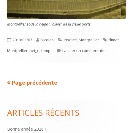
Montpellier sous la neige : l'olivier de la vieille porte
Publié
Auteur
Catégories
Étiquettes
2010/03/07
Nicolas
Insolite
,
Montpellier
climat
,
le
sur Montpellier
Montpellier
,
neige
,
temps
Laisser un commentaire
Page précédente
Pagination
des
publications
ARTICLES RÉCENTS
Colonne
principale
Bonne année 2026 !