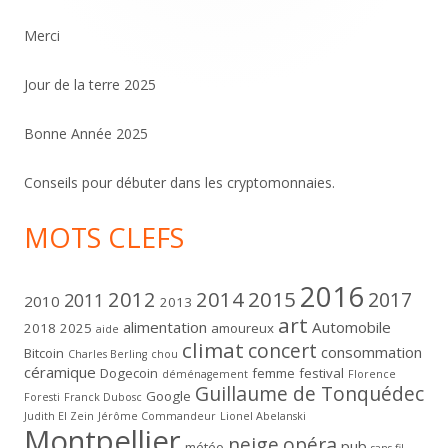
Merci
Jour de la terre 2025
Bonne Année 2025
Conseils pour débuter dans les cryptomonnaies.
MOTS CLEFS
2016
2012
2014
2015
2017
2011
2010
2013
art
alimentation
Automobile
2018
2025
amoureux
aide
climat
concert
consommation
Bitcoin
Charles Berling
chou
céramique
Dogecoin
femme
festival
déménagement
Florence
Guillaume de Tonquédec
Google
Foresti
Franck Dubosc
Judith El Zein
Jérôme Commandeur
Lionel Abelanski
Montpellier
neige
opéra
pub
météo
sans fil