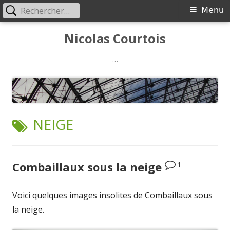
Rechercher :
Menu
Menu
principal
Aller
Nicolas Courtois
au
contenu
…
ÉTIQUETTE :
NEIGE
1
Combaillaux sous la neige
Voici quelques images insolites de Combaillaux sous
la neige.