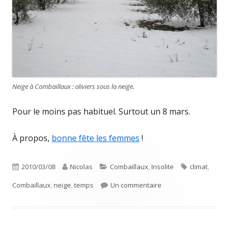
Neige à Combaillaux : oliviers sous la neige.
Pour le moins pas habituel. Surtout un 8 mars.
À propos,
bonne fête les femmes
!
Publié
Auteur
Catégories
Étiquettes
2010/03/08
Nicolas
Combaillaux
,
Insolite
climat
,
le
sur Combaillaux sous 
Combaillaux
,
neige
,
temps
Un commentaire