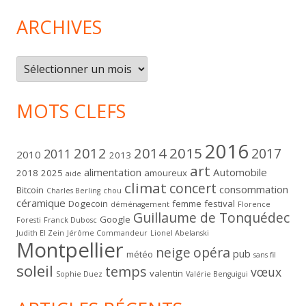
ARCHIVES
Archives
MOTS CLEFS
2016
2012
2014
2015
2017
2011
2010
2013
art
alimentation
Automobile
2018
2025
amoureux
aide
climat
concert
consommation
Bitcoin
Charles Berling
chou
céramique
Dogecoin
femme
festival
déménagement
Florence
Guillaume de Tonquédec
Google
Foresti
Franck Dubosc
Judith El Zein
Jérôme Commandeur
Lionel Abelanski
Montpellier
neige
opéra
pub
météo
sans fil
soleil
temps
vœux
valentin
Sophie Duez
Valérie Benguigui