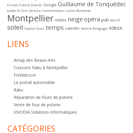
Guillaume de Tonquédec
Google
Foresti
Franck Dubosc
Judith El Zein
Jérôme Commandeur
Lionel Abelanski
Montpellier
neige
opéra
pub
météo
sans fil
soleil
temps
vœux
valentin
Sophie Duez
Valérie Benguigui
LIENS
Amap des Beaux-Arts
Cuissons Raku à Montpellier
Freebitco.in
Le portail automobile
Raku
Réparation de fours de poterie
Vente de four de poterie
VIVODIA Solutions informatiques
CATÉGORIES