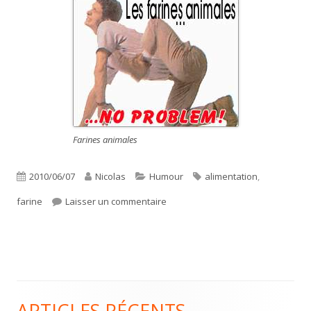
Farines animales
Publié
Auteur
Catégories
Étiquettes
2010/06/07
Nicolas
Humour
alimentation
,
le
sur Farines animales : no problem 
farine
Laisser un commentaire
ARTICLES RÉCENTS