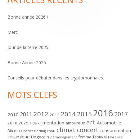
Colonne
principale
Bonne année 2026 !
Merci
Jour de la terre 2025
Bonne Année 2025
Conseils pour débuter dans les cryptomonnaies.
MOTS CLEFS
2016
2012
2014
2015
2017
2011
2010
2013
art
alimentation
Automobile
2018
2025
amoureux
aide
climat
concert
consommation
Bitcoin
Charles Berling
chou
céramique
Dogecoin
femme
festival
déménagement
Florence