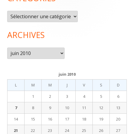
pied
Catégories
de
page
ARCHIVES
Archives
juin 2010
L
M
M
J
V
S
D
1
2
3
4
5
6
7
8
9
10
11
12
13
14
15
16
17
18
19
20
21
22
23
24
25
26
27