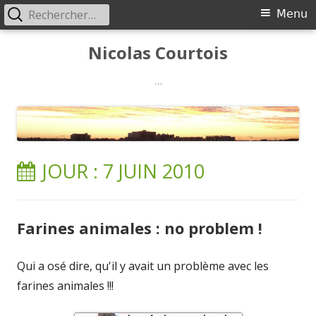
Rechercher :
Menu
Menu
principal
Aller
Nicolas Courtois
au
contenu
…
JOUR :
7 JUIN 2010
Farines animales : no problem !
Qui a osé dire, qu'il y avait un problème avec les
farines animales !!!