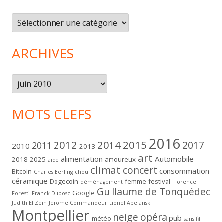
Catégories
ARCHIVES
Archives
MOTS CLEFS
2016
2012
2014
2015
2017
2011
2010
2013
art
alimentation
Automobile
2018
2025
amoureux
aide
climat
concert
consommation
Bitcoin
Charles Berling
chou
céramique
Dogecoin
femme
festival
déménagement
Florence
Guillaume de Tonquédec
Google
Foresti
Franck Dubosc
Judith El Zein
Jérôme Commandeur
Lionel Abelanski
Montpellier
neige
opéra
pub
météo
sans fil