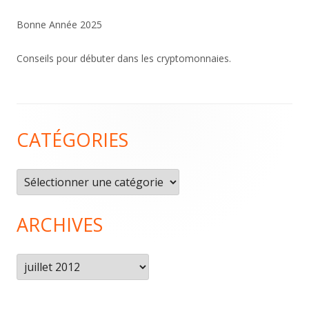
Bonne Année 2025
Conseils pour débuter dans les cryptomonnaies.
Contenu
CATÉGORIES
du
pied
Catégories
de
page
ARCHIVES
Archives