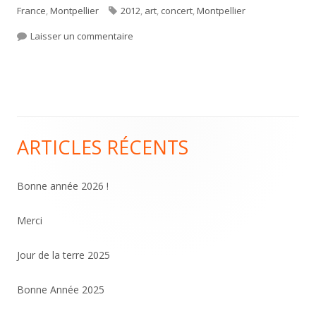
le
Étiquettes
France
,
Montpellier
2012
,
art
,
concert
,
Montpellier
sur Concert de clôture festival radio franc
Laisser un commentaire
ARTICLES RÉCENTS
Colonne
principale
Bonne année 2026 !
Merci
Jour de la terre 2025
Bonne Année 2025