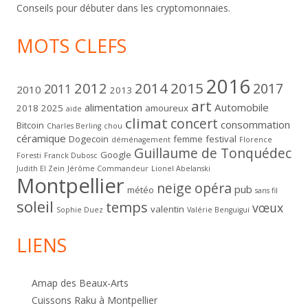
Conseils pour débuter dans les cryptomonnaies.
MOTS CLEFS
2016
2012
2014
2015
2017
2011
2010
2013
art
alimentation
Automobile
2018
2025
amoureux
aide
climat
concert
consommation
Bitcoin
Charles Berling
chou
céramique
Dogecoin
femme
festival
déménagement
Florence
Guillaume de Tonquédec
Google
Foresti
Franck Dubosc
Judith El Zein
Jérôme Commandeur
Lionel Abelanski
Montpellier
neige
opéra
pub
météo
sans fil
soleil
temps
vœux
valentin
Sophie Duez
Valérie Benguigui
LIENS
Amap des Beaux-Arts
Cuissons Raku à Montpellier