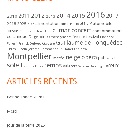
2016
2012
2014
2015
2017
2011
2010
2013
art
alimentation
Automobile
2018
2025
amoureux
aide
climat
concert
consommation
Bitcoin
Charles Berling
chou
céramique
Dogecoin
femme
festival
déménagement
Florence
Guillaume de Tonquédec
Google
Foresti
Franck Dubosc
Judith El Zein
Jérôme Commandeur
Lionel Abelanski
Montpellier
neige
opéra
pub
météo
sans fil
soleil
temps
vœux
valentin
Sophie Duez
Valérie Benguigui
ARTICLES RÉCENTS
Bonne année 2026 !
Merci
Jour de la terre 2025