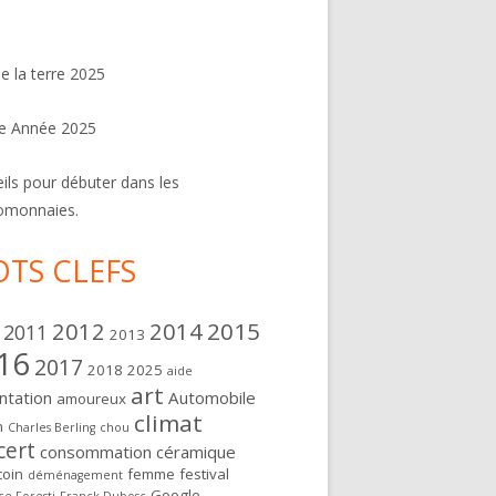
de la terre 2025
e Année 2025
ils pour débuter dans les
omonnaies.
TS CLEFS
2012
2014
2015
2011
2013
16
2017
2018
2025
aide
art
ntation
Automobile
amoureux
climat
n
Charles Berling
chou
cert
consommation
céramique
oin
femme
festival
déménagement
Google