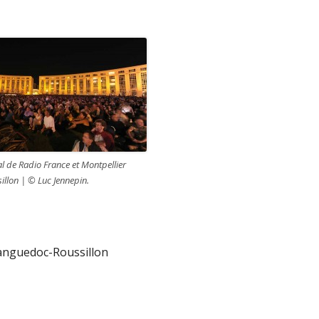
al de Radio France et Montpellier
llon | © Luc Jennepin.
anguedoc-Roussillon