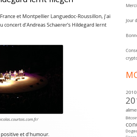
Merci
 France et Montpellier Languedoc-Roussillon, j'ai
Jour 
au concert d'Andreas Schaerer’s Hildegard lernt
Bonn
Conse
crypt
MO
2010
20
alime
Bitcoi
icolas.courtois.com.fr/
con
Dogec
 positive et d'humour.