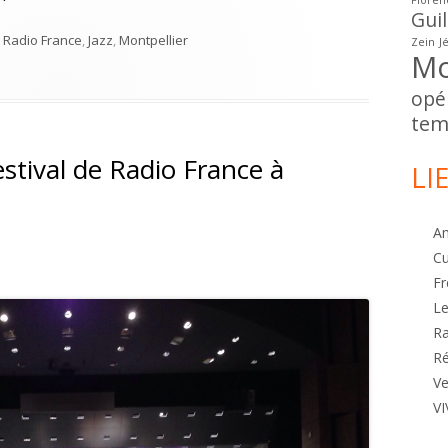
Floren
Gui
e Radio France
,
Jazz
,
Montpellier
Zein
J
Mo
aerer’s Hildegard lernt fliegen
opé
tem
estival de Radio France à
LI
A
Cu
Fr
Le
R
Ré
Ve
VI