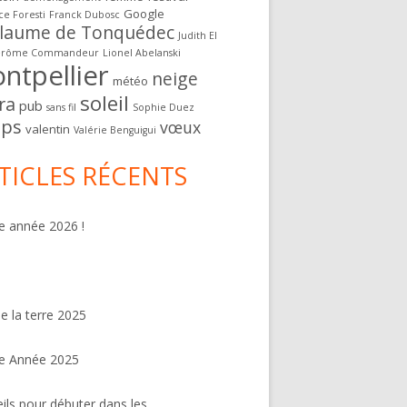
Google
ce Foresti
Franck Dubosc
llaume de Tonquédec
Judith El
érôme Commandeur
Lionel Abelanski
ntpellier
neige
météo
soleil
ra
pub
sans fil
Sophie Duez
ps
vœux
valentin
Valérie Benguigui
TICLES RÉCENTS
 année 2026 !
de la terre 2025
e Année 2025
ils pour débuter dans les