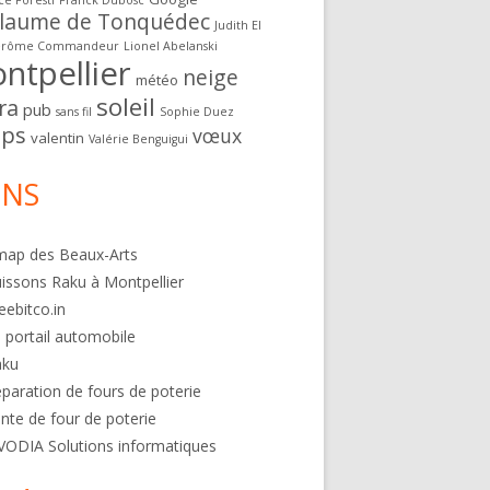
ce Foresti
Franck Dubosc
llaume de Tonquédec
Judith El
érôme Commandeur
Lionel Abelanski
ntpellier
neige
météo
soleil
ra
pub
sans fil
Sophie Duez
ps
vœux
valentin
Valérie Benguigui
ENS
map des Beaux-Arts
issons Raku à Montpellier
eebitco.in
 portail automobile
aku
paration de fours de poterie
nte de four de poterie
VODIA Solutions informatiques