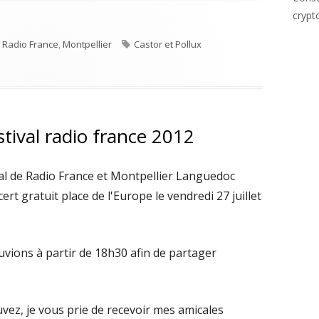
crypt
Étiquettes
e Radio France
,
Montpellier
Castor et Pollux
ollux au Festival de Radio France à Montpellier
stival radio france 2012
tival de Radio France et Montpellier Languedoc
rt gratuit place de l'Europe le vendredi 27 juillet
vions à partir de 18h30 afin de partager
vez, je vous prie de recevoir mes amicales