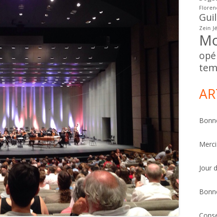
Floren
Gui
Zein
J
Mo
opé
tem
AR
Bonne
Merci
Jour 
Bonn
Conse