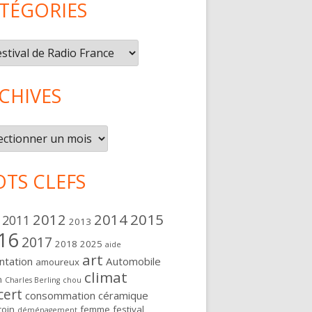
TÉGORIES
gories
CHIVES
ives
TS CLEFS
2012
2014
2015
2011
2013
16
2017
2018
2025
aide
art
ntation
Automobile
amoureux
climat
n
Charles Berling
chou
cert
consommation
céramique
oin
femme
festival
déménagement