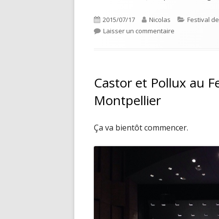
Publié
Auteur
Catégories
2015/07/17
Nicolas
Festival d
le
sur Andreas Sch
Laisser un commentaire
Castor et Pollux au F
Montpellier
Ça va bientôt commencer.