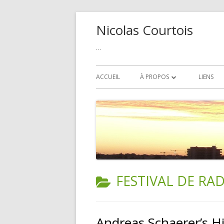
Aller
Nicolas Courtois
au
contenu
…
Menu
ACCUEIL
À PROPOS
LIENS
principal
POLITIQUE DE COOKIE
CATÉGORIE :
FESTIVAL DE RA
Andreas Schaerer’s Hi