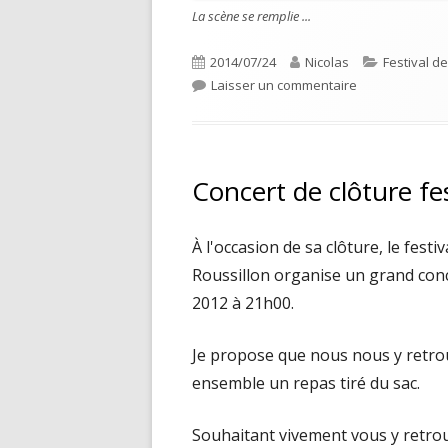
La scène se remplie ...
Publié
Auteur
Catégories
2014/07/24
Nicolas
Festival d
le
sur Castor et P
Laisser un commentaire
Concert de clôture fe
À l'occasion de sa clôture, le fes
Roussillon organise un grand conce
2012 à 21h00.
Je propose que nous nous y retrou
ensemble un repas tiré du sac.
Souhaitant vivement vous y retrou