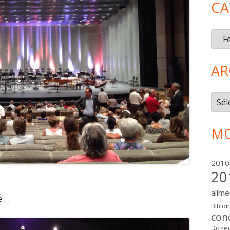
CA
Caté
AR
Arch
MO
2010
20
alime
e …
Bitcoi
con
Dogec