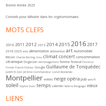
Bonne Année 2025
Conseils pour débuter dans les cryptomonnaies.
MOTS CLEFS
2016
2012
2014
2015
2017
2011
2010
2013
art
alimentation
Automobile
2018
2025
amoureux
aide
climat
concert
consommation
Bitcoin
Charles Berling
chou
céramique
Dogecoin
femme
festival
déménagement
Florence
Guillaume de Tonquédec
Google
Foresti
Franck Dubosc
Judith El Zein
Jérôme Commandeur
Lionel Abelanski
Montpellier
neige
opéra
pub
météo
sans fil
soleil
temps
vœux
valentin
Sophie Duez
Valérie Benguigui
LIENS