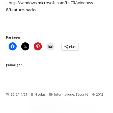
- http://windows.microsoft.com/fr-FR/windows-
8/feature-packs
Partager :
Plus
J’aime ça :
Publié
Auteur
Catégories
Étiquettes
2012/11/21
Nicolas
Informatique
,
Sécurité
2012
le