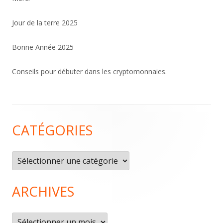
Jour de la terre 2025
Bonne Année 2025
Conseils pour débuter dans les cryptomonnaies.
Contenu
CATÉGORIES
du
pied
Catégories
de
page
ARCHIVES
Archives