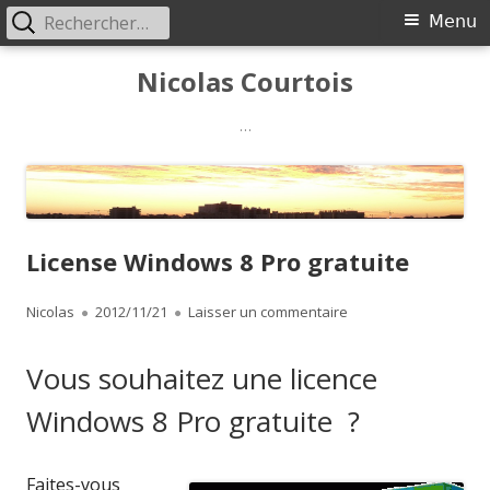
Rechercher :
Menu
Menu
principal
Aller
Nicolas Courtois
au
contenu
…
License Windows 8 Pro gratuite
Auteur
Publié
sur License Windows 8
Nicolas
2012/11/21
Laisser un commentaire
le
Vous souhaitez une licence
Windows 8 Pro gratuite ?
Faites-vous