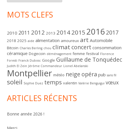
MOTS CLEFS
2016
2012
2014
2015
2017
2011
2010
2013
art
alimentation
Automobile
2018
2025
amoureux
aide
climat
concert
consommation
Bitcoin
Charles Berling
chou
céramique
Dogecoin
femme
festival
déménagement
Florence
Guillaume de Tonquédec
Google
Foresti
Franck Dubosc
Judith El Zein
Jérôme Commandeur
Lionel Abelanski
Montpellier
neige
opéra
pub
météo
sans fil
soleil
temps
vœux
valentin
Sophie Duez
Valérie Benguigui
ARTICLES RÉCENTS
Bonne année 2026 !
Merci