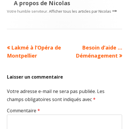
A propos de
Nicolas
Votre humble serviteur.
Afficher tous les articles par Nicolas
Article
Article
Lakmé à l’Opéra de
Besoin d’aide …
Navigation
précédent :
suivant :
Montpellier
Déménagement
de
l’article
Laisser un commentaire
Votre adresse e-mail ne sera pas publiée.
Les
champs obligatoires sont indiqués avec
*
Commentaire
*