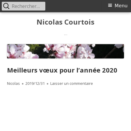
Rechercher :
Menu
Menu
principal
Aller
Nicolas Courtois
au
contenu
…
Meilleurs vœux pour l’année 2020
Auteur
Publié
sur Meilleurs vœux p
Nicolas
2019/12/31
Laisser un commentaire
le
Meilleurs Voeux 2020 - © 2019 - Nicolas Courtois