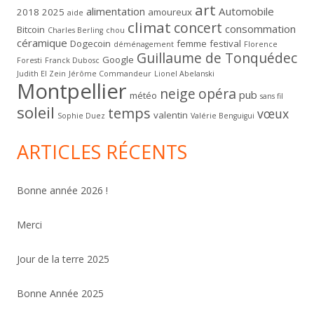
art
alimentation
Automobile
2018
2025
amoureux
aide
climat
concert
consommation
Bitcoin
Charles Berling
chou
céramique
Dogecoin
femme
festival
déménagement
Florence
Guillaume de Tonquédec
Google
Foresti
Franck Dubosc
Judith El Zein
Jérôme Commandeur
Lionel Abelanski
Montpellier
neige
opéra
pub
météo
sans fil
soleil
temps
vœux
valentin
Sophie Duez
Valérie Benguigui
ARTICLES RÉCENTS
Bonne année 2026 !
Merci
Jour de la terre 2025
Bonne Année 2025