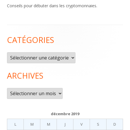
Conseils pour débuter dans les cryptomonnaies.
Contenu
CATÉGORIES
du
pied
Catégories
de
page
ARCHIVES
Archives
décembre 2019
L
M
M
J
V
S
D