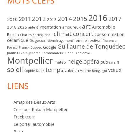
MOTS CLEFS
2016
2012
2014
2015
2017
2011
2010
2013
art
alimentation
Automobile
2018
2025
amoureux
aide
climat
concert
consommation
Bitcoin
Charles Berling
chou
céramique
Dogecoin
femme
festival
déménagement
Florence
Guillaume de Tonquédec
Google
Foresti
Franck Dubosc
Judith El Zein
Jérôme Commandeur
Lionel Abelanski
Montpellier
neige
opéra
pub
météo
sans fil
soleil
temps
vœux
valentin
Sophie Duez
Valérie Benguigui
LIENS
Amap des Beaux-Arts
Cuissons Raku à Montpellier
Freebitco.in
Le portail automobile
Raku