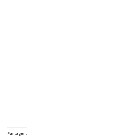
Meilleurs Vœux 2020 - © 2019 - Nicolas Courtois
Partager :