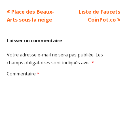
Article
Article
Place des Beaux-
Liste de Faucets
Navigation
précédent :
suivant :
Arts sous la neige
CoinPot.co
de
l’article
Laisser un commentaire
Votre adresse e-mail ne sera pas publiée.
Les
champs obligatoires sont indiqués avec
*
Commentaire
*