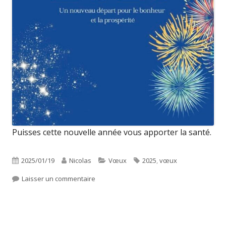
Puisses cette nouvelle année vous apporter la santé.
Publié
Auteur
Catégories
Étiquettes
2025/01/19
Nicolas
Vœux
2025
,
vœux
le
sur Bonne Année 2025
Laisser un commentaire