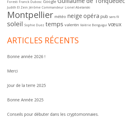
Guillaume de Tonquédec
Google
Foresti
Franck Dubosc
Judith El Zein
Jérôme Commandeur
Lionel Abelanski
Montpellier
neige
opéra
pub
météo
sans fil
soleil
temps
vœux
valentin
Sophie Duez
Valérie Benguigui
ARTICLES RÉCENTS
Bonne année 2026 !
Merci
Jour de la terre 2025
Bonne Année 2025
Conseils pour débuter dans les cryptomonnaies.