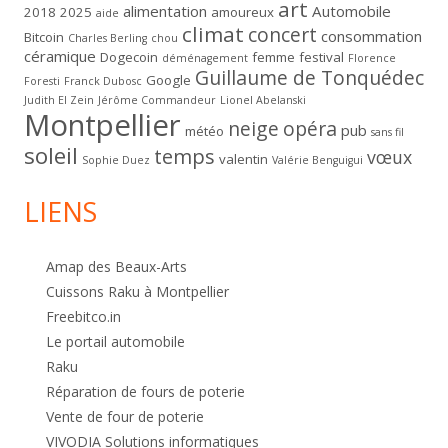
art
alimentation
Automobile
2018
2025
amoureux
aide
climat
concert
consommation
Bitcoin
Charles Berling
chou
céramique
Dogecoin
femme
festival
déménagement
Florence
Guillaume de Tonquédec
Google
Foresti
Franck Dubosc
Judith El Zein
Jérôme Commandeur
Lionel Abelanski
Montpellier
neige
opéra
pub
météo
sans fil
soleil
temps
vœux
valentin
Sophie Duez
Valérie Benguigui
LIENS
Amap des Beaux-Arts
Cuissons Raku à Montpellier
Freebitco.in
Le portail automobile
Raku
Réparation de fours de poterie
Vente de four de poterie
VIVODIA Solutions informatiques