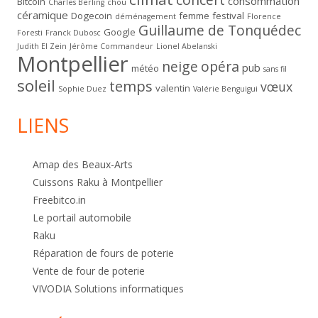
consommation
Bitcoin
Charles Berling
chou
céramique
Dogecoin
femme
festival
déménagement
Florence
Guillaume de Tonquédec
Google
Foresti
Franck Dubosc
Judith El Zein
Jérôme Commandeur
Lionel Abelanski
Montpellier
neige
opéra
pub
météo
sans fil
soleil
temps
vœux
valentin
Sophie Duez
Valérie Benguigui
LIENS
Amap des Beaux-Arts
Cuissons Raku à Montpellier
Freebitco.in
Le portail automobile
Raku
Réparation de fours de poterie
Vente de four de poterie
VIVODIA Solutions informatiques