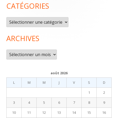
CATÉGORIES
du
pied
Catégories
de
page
ARCHIVES
Archives
août 2026
L
M
M
J
V
S
D
1
2
3
4
5
6
7
8
9
10
11
12
13
14
15
16