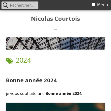
Rechercher :
Menu
Menu
principal
Aller
Nicolas Courtois
au
contenu
…
ÉTIQUETTE :
2024
Bonne année 2024
je vous souhaite une
Bonne année 2024
.