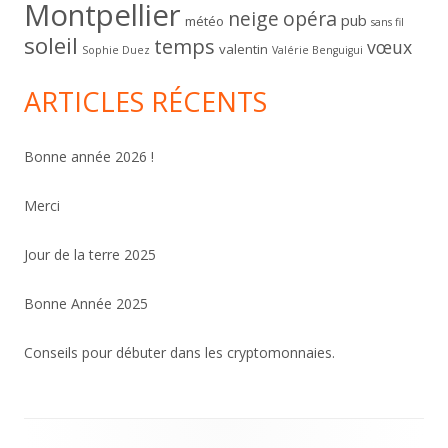
Montpellier
neige
opéra
pub
météo
sans fil
soleil
temps
vœux
valentin
Sophie Duez
Valérie Benguigui
ARTICLES RÉCENTS
Bonne année 2026 !
Merci
Jour de la terre 2025
Bonne Année 2025
Conseils pour débuter dans les cryptomonnaies.
Contenu