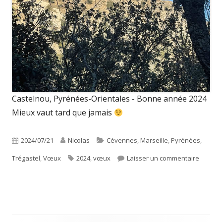
Castelnou, Pyrénées-Orientales - Bonne année 2024
Mieux vaut tard que jamais
Publié
Auteur
Catégories
2024/07/21
Nicolas
Cévennes
,
Marseille
,
Pyrénées
,
le
Étiquettes
sur Bo
Trégastel
,
Vœux
2024
,
vœux
Laisser un commentaire