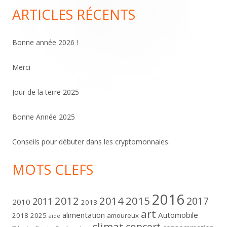
ARTICLES RÉCENTS
Colonne
principale
Bonne année 2026 !
Merci
Jour de la terre 2025
Bonne Année 2025
Conseils pour débuter dans les cryptomonnaies.
MOTS CLEFS
2016
2012
2014
2015
2017
2011
2010
2013
art
alimentation
Automobile
2018
2025
amoureux
aide
climat
concert