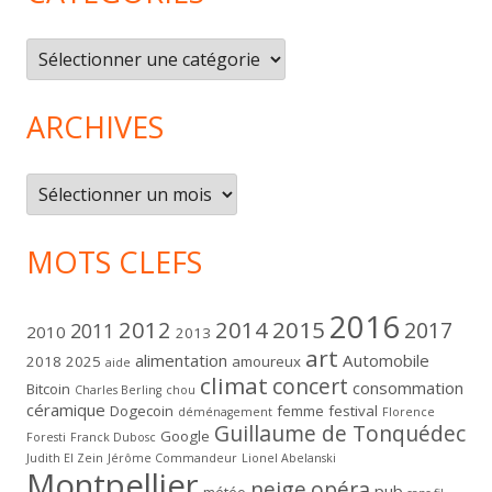
Catégories
ARCHIVES
Archives
MOTS CLEFS
2016
2012
2014
2015
2017
2011
2010
2013
art
alimentation
Automobile
2018
2025
amoureux
aide
climat
concert
consommation
Bitcoin
Charles Berling
chou
céramique
Dogecoin
femme
festival
déménagement
Florence
Guillaume de Tonquédec
Google
Foresti
Franck Dubosc
Judith El Zein
Jérôme Commandeur
Lionel Abelanski
Montpellier
neige
opéra
pub