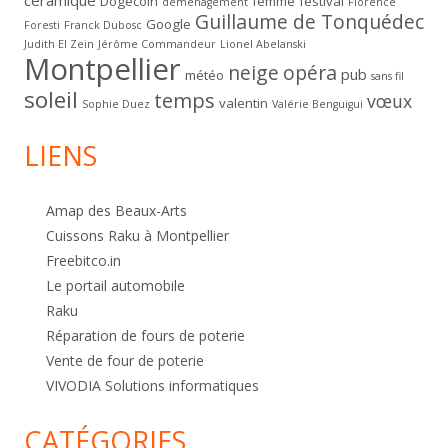
céramique
Dogecoin
femme
festival
déménagement
Florence
Guillaume de Tonquédec
Google
Foresti
Franck Dubosc
Judith El Zein
Jérôme Commandeur
Lionel Abelanski
Montpellier
neige
opéra
pub
météo
sans fil
soleil
temps
vœux
valentin
Sophie Duez
Valérie Benguigui
LIENS
Amap des Beaux-Arts
Cuissons Raku à Montpellier
Freebitco.in
Le portail automobile
Raku
Réparation de fours de poterie
Vente de four de poterie
VIVODIA Solutions informatiques
CATÉGORIES