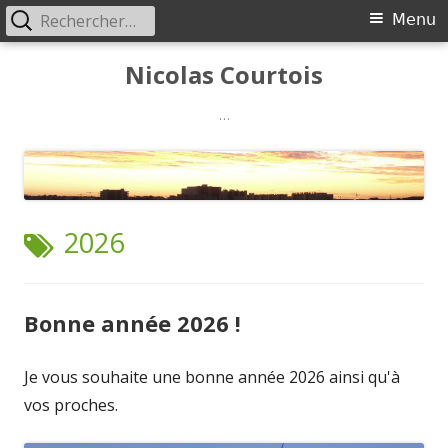
Rechercher :
Menu
Menu
principal
Aller
Nicolas Courtois
au
contenu
…
ÉTIQUETTE :
2026
Bonne année 2026 !
Je vous souhaite une bonne année 2026 ainsi qu'à
vos proches.