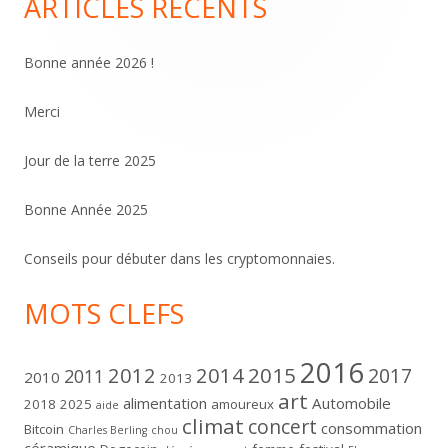
ARTICLES RÉCENTS
Colonne
principale
Bonne année 2026 !
Merci
Jour de la terre 2025
Bonne Année 2025
Conseils pour débuter dans les cryptomonnaies.
MOTS CLEFS
2016
2012
2014
2015
2017
2011
2010
2013
art
alimentation
Automobile
2018
2025
amoureux
aide
climat
concert
consommation
Bitcoin
Charles Berling
chou