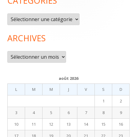
CATÉGORIES
du
pied
Catégories
de
page
ARCHIVES
Archives
août 2026
L
M
M
J
V
S
D
1
2
3
4
5
6
7
8
9
10
11
12
13
14
15
16
17
18
19
20
21
22
23