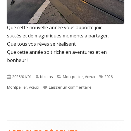
Que cette nouvelle année vous apporte joie,
succès et de magnifiques moments à partager.
Que tous vos rêves se réalisent.
Que cette année soit riche en aventures et en
bonheur !
Publié
Auteur
Catégories
Étiquettes
2026/01/01
Nicolas
Montpellier
,
Vœux
2026
,
le
sur Bonne année 2026
Montpellier
,
vœux
Laisser un commentaire