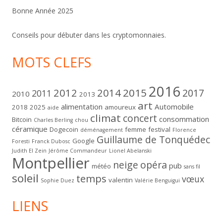
Bonne Année 2025
Conseils pour débuter dans les cryptomonnaies.
MOTS CLEFS
2016
2012
2014
2015
2017
2011
2010
2013
art
alimentation
Automobile
2018
2025
amoureux
aide
climat
concert
consommation
Bitcoin
Charles Berling
chou
céramique
Dogecoin
femme
festival
déménagement
Florence
Guillaume de Tonquédec
Google
Foresti
Franck Dubosc
Judith El Zein
Jérôme Commandeur
Lionel Abelanski
Montpellier
neige
opéra
pub
météo
sans fil
soleil
temps
vœux
valentin
Sophie Duez
Valérie Benguigui
LIENS