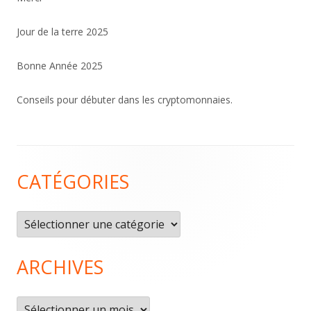
Jour de la terre 2025
Bonne Année 2025
Conseils pour débuter dans les cryptomonnaies.
Contenu
CATÉGORIES
du
pied
Catégories
de
page
ARCHIVES
Archives