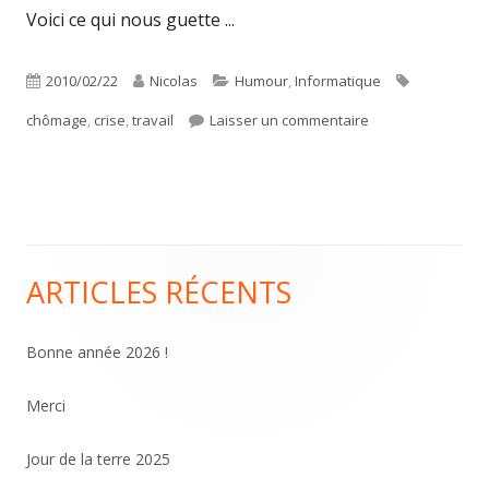
Voici ce qui nous guette ...
Publié
Auteur
Catégories
Étiquettes
2010/02/22
Nicolas
Humour
,
Informatique
le
sur Chômage : la c
chômage
,
crise
,
travail
Laisser un commentaire
ARTICLES RÉCENTS
Colonne
principale
Bonne année 2026 !
Merci
Jour de la terre 2025