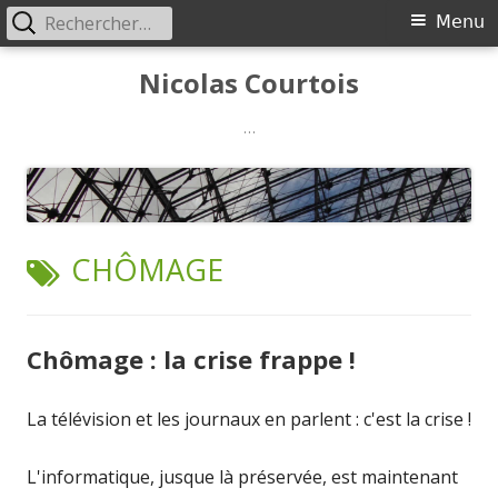
Rechercher :
Menu
Menu
principal
Aller
Nicolas Courtois
au
contenu
…
ÉTIQUETTE :
CHÔMAGE
Chômage : la crise frappe !
La télévision et les journaux en parlent : c'est la crise !
L'informatique, jusque là préservée, est maintenant