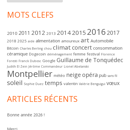
MOTS CLEFS
2016
2012
2014
2015
2017
2011
2010
2013
art
alimentation
Automobile
2018
2025
amoureux
aide
climat
concert
consommation
Bitcoin
Charles Berling
chou
céramique
Dogecoin
femme
festival
déménagement
Florence
Guillaume de Tonquédec
Google
Foresti
Franck Dubosc
Judith El Zein
Jérôme Commandeur
Lionel Abelanski
Montpellier
neige
opéra
pub
météo
sans fil
soleil
temps
vœux
valentin
Sophie Duez
Valérie Benguigui
ARTICLES RÉCENTS
Bonne année 2026 !
Merci