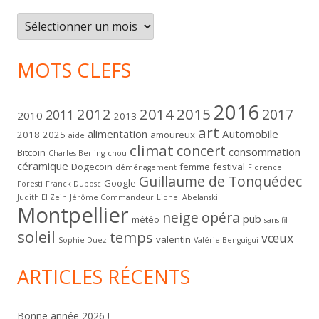
Archives
MOTS CLEFS
2016
2012
2014
2015
2017
2011
2010
2013
art
alimentation
Automobile
2018
2025
amoureux
aide
climat
concert
consommation
Bitcoin
Charles Berling
chou
céramique
Dogecoin
femme
festival
déménagement
Florence
Guillaume de Tonquédec
Google
Foresti
Franck Dubosc
Judith El Zein
Jérôme Commandeur
Lionel Abelanski
Montpellier
neige
opéra
pub
météo
sans fil
soleil
temps
vœux
valentin
Sophie Duez
Valérie Benguigui
ARTICLES RÉCENTS
Bonne année 2026 !