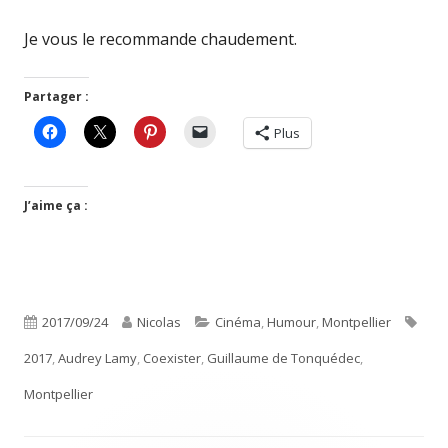
Je vous le recommande chaudement.
Partager :
Plus
J’aime ça :
Publié
Auteur
Catégories
Étiq
2017/09/24
Nicolas
Cinéma
,
Humour
,
Montpellier
le
2017
,
Audrey Lamy
,
Coexister
,
Guillaume de Tonquédec
,
Montpellier