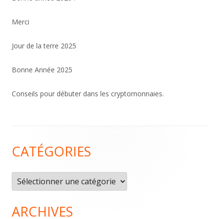
Merci
Jour de la terre 2025
Bonne Année 2025
Conseils pour débuter dans les cryptomonnaies.
Contenu
CATÉGORIES
du
pied
Catégories
de
page
ARCHIVES