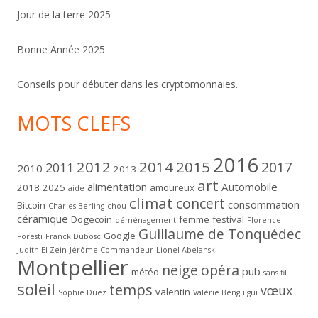
Jour de la terre 2025
Bonne Année 2025
Conseils pour débuter dans les cryptomonnaies.
MOTS CLEFS
2016
2012
2014
2015
2017
2011
2010
2013
art
alimentation
Automobile
2018
2025
amoureux
aide
climat
concert
consommation
Bitcoin
Charles Berling
chou
céramique
Dogecoin
femme
festival
déménagement
Florence
Guillaume de Tonquédec
Google
Foresti
Franck Dubosc
Judith El Zein
Jérôme Commandeur
Lionel Abelanski
Montpellier
neige
opéra
pub
météo
sans fil
soleil
temps
vœux
valentin
Sophie Duez
Valérie Benguigui