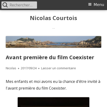
Rechercher :
Menu
Menu
principal
Aller
Nicolas Courtois
au
contenu
…
Avant première du film Coexister
Auteur
Publié
sur Avant première du
Nicolas
2017/09/24
Laisser un commentaire
le
Mes enfants et moi avons eu la chance d'être invité à
l'avant première du film Coexister.