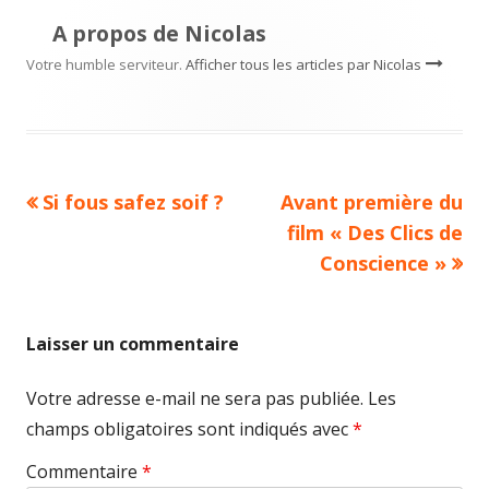
A propos de
Nicolas
Votre humble serviteur.
Afficher tous les articles par Nicolas
Article
Article
Si fous safez soif ?
Avant première du
Navigation
précédent :
suivant :
film « Des Clics de
de
Conscience »
l’article
Laisser un commentaire
Votre adresse e-mail ne sera pas publiée.
Les
champs obligatoires sont indiqués avec
*
Commentaire
*