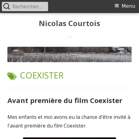
Rechercher :
Menu
Menu
principal
Aller
Nicolas Courtois
au
contenu
…
ÉTIQUETTE :
COEXISTER
Avant première du film Coexister
Mes enfants et moi avons eu la chance d'être invité à
l'avant première du film Coexister.