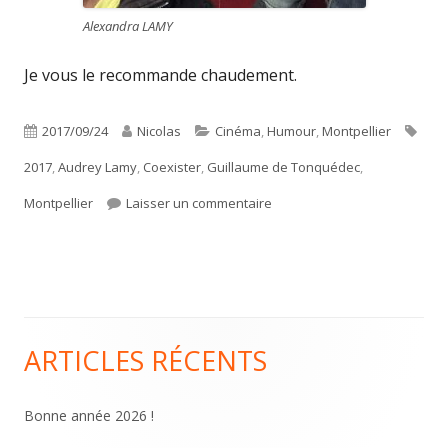
Alexandra LAMY
Je vous le recommande chaudement.
Publié
Auteur
Catégories
Étiq
2017/09/24
Nicolas
Cinéma
,
Humour
,
Montpellier
le
2017
,
Audrey Lamy
,
Coexister
,
Guillaume de Tonquédec
,
sur Avant première du film C
Montpellier
Laisser un commentaire
ARTICLES RÉCENTS
Colonne
principale
Bonne année 2026 !