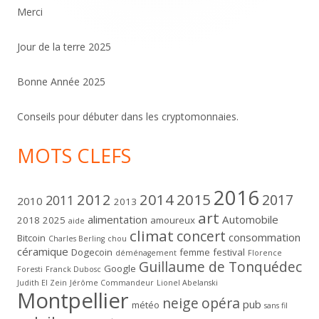
Merci
Jour de la terre 2025
Bonne Année 2025
Conseils pour débuter dans les cryptomonnaies.
MOTS CLEFS
2016
2012
2014
2015
2017
2011
2010
2013
art
alimentation
Automobile
2018
2025
amoureux
aide
climat
concert
consommation
Bitcoin
Charles Berling
chou
céramique
Dogecoin
femme
festival
déménagement
Florence
Guillaume de Tonquédec
Google
Foresti
Franck Dubosc
Judith El Zein
Jérôme Commandeur
Lionel Abelanski
Montpellier
neige
opéra
pub
météo
sans fil