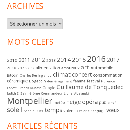
ARCHIVES
Archives
MOTS CLEFS
2016
2012
2014
2015
2017
2011
2010
2013
art
alimentation
Automobile
2018
2025
amoureux
aide
climat
concert
consommation
Bitcoin
Charles Berling
chou
céramique
Dogecoin
femme
festival
déménagement
Florence
Guillaume de Tonquédec
Google
Foresti
Franck Dubosc
Judith El Zein
Jérôme Commandeur
Lionel Abelanski
Montpellier
neige
opéra
pub
météo
sans fil
soleil
temps
vœux
valentin
Sophie Duez
Valérie Benguigui
ARTICLES RÉCENTS