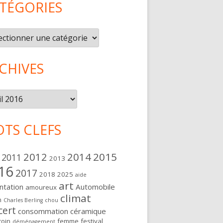
TÉGORIES
gories
CHIVES
ives
TS CLEFS
2012
2014
2015
2011
2013
16
2017
2018
2025
aide
art
ntation
Automobile
amoureux
climat
n
Charles Berling
chou
cert
consommation
céramique
oin
femme
festival
déménagement