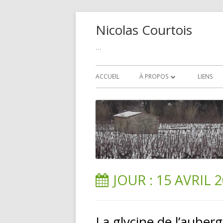
Aller
Nicolas Courtois
au
contenu
…
Menu
ACCUEIL
À PROPOS
LIENS
principal
POLITIQUE DE COOKIE
JOUR :
15 AVRIL 
La glycine de l’auber