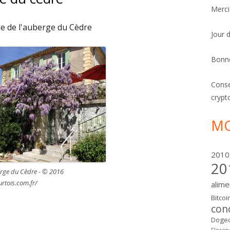
Merci
ine de l'auberge du Cèdre
Jour 
Bonn
Conse
crypt
MO
2010
20
erge du Cèdre - © 2016
urtois.com.fr/
alime
Bitcoi
con
Dogec