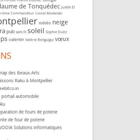
ce Foresti
Franck Dubosc
llaume de Tonquédec
Judith El
érôme Commandeur
Lionel Abelanski
ntpellier
neige
météo
soleil
ra
pub
sans fil
Sophie Duez
ps
vœux
valentin
Valérie Benguigui
ENS
map des Beaux-Arts
issons Raku à Montpellier
eebitco.in
 portail automobile
aku
paration de fours de poterie
nte de four de poterie
VODIA Solutions informatiques