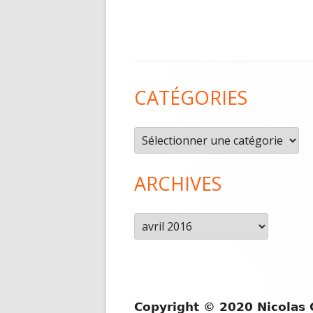
Contenu
CATÉGORIES
du
pied
Catégories
de
page
ARCHIVES
Archives
Copyright © 2020 Nicolas 