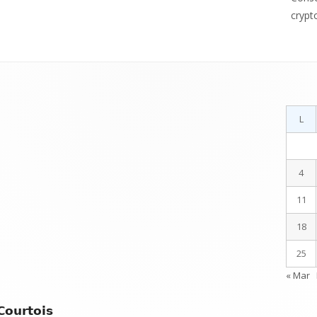
crypt
L
4
11
18
25
« Mar
Courtois