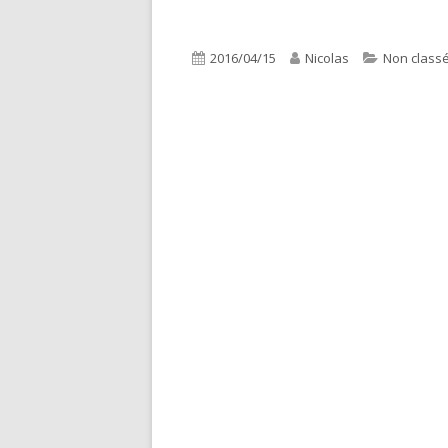
Publié
Auteur
Catégories
2016/04/15
Nicolas
Non class
le