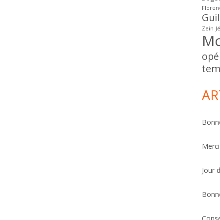
Floren
Gui
Zein
J
Mo
opé
tem
AR
Bonne
Merci
Jour 
Bonn
Conse