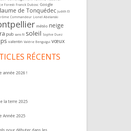
Google
ce Foresti
Franck Dubosc
llaume de Tonquédec
Judith El
érôme Commandeur
Lionel Abelanski
ntpellier
neige
météo
soleil
ra
pub
sans fil
Sophie Duez
ps
vœux
valentin
Valérie Benguigui
TICLES RÉCENTS
 année 2026 !
de la terre 2025
e Année 2025
ils pour débuter dans les