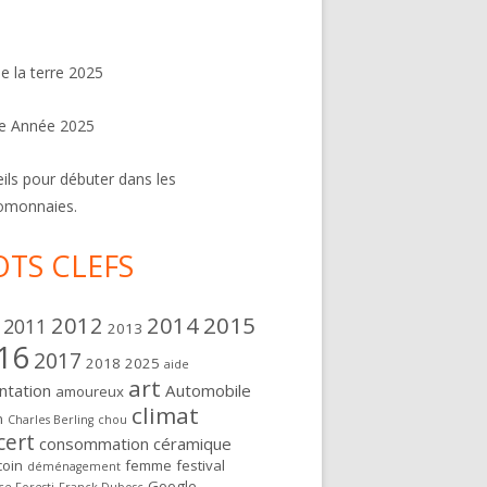
de la terre 2025
e Année 2025
ils pour débuter dans les
omonnaies.
TS CLEFS
2012
2014
2015
2011
2013
16
2017
2018
2025
aide
art
ntation
Automobile
amoureux
climat
n
Charles Berling
chou
cert
consommation
céramique
oin
femme
festival
déménagement
Google