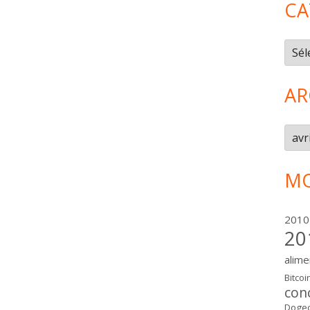
CA
Caté
AR
Arch
MO
2010
20
alime
Bitcoi
con
Dogec