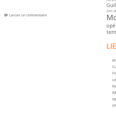
Floren
Gui
Zein
J
Mo
sur La glycine de l’auberge du cèdre
é
Laisser un commentaire
opé
tem
LI
A
Cu
Fr
Le
R
Ré
Ve
VI