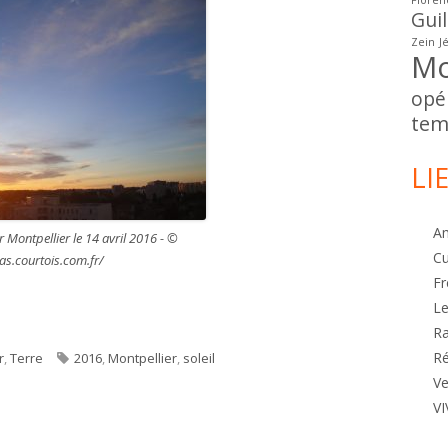
Floren
Gui
Zein
J
Mo
opé
tem
LI
A
ur Montpellier le 14 avril 2016 - ©
Cu
as.courtois.com.fr/
Fr
Le
R
Étiquettes
Ré
r
,
Terre
2016
,
Montpellier
,
soleil
eil sur Montpellier le 14 avril 2016
Ve
VI