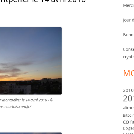
Merci
Jour 
Bonn
Conse
crypt
MO
2010
20
ur Montpellier le 14 avril 2016 - ©
as.courtois.com.fr/
alime
Bitcoi
con
Dogec