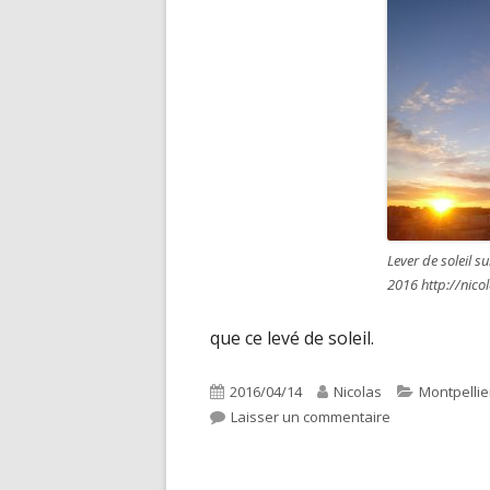
Lever de soleil s
2016 http://nicol
que ce levé de soleil.
Publié
Auteur
Catégories
2016/04/14
Nicolas
Montpellie
le
sur Lever de sol
Laisser un commentaire