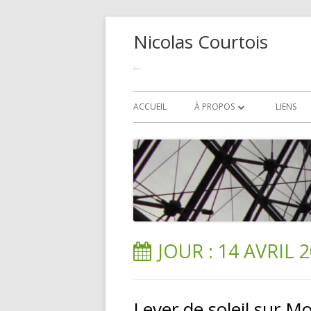
Aller
Nicolas Courtois
au
contenu
…
Menu
ACCUEIL
À PROPOS
LIENS
principal
POLITIQUE DE COOKIE
JOUR :
14 AVRIL 
Lever de soleil sur Mo