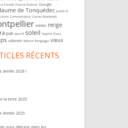
Google
ce Foresti
Franck Dubosc
llaume de Tonquédec
Judith El
érôme Commandeur
Lionel Abelanski
ntpellier
neige
météo
soleil
ra
pub
sans fil
Sophie Duez
ps
vœux
valentin
Valérie Benguigui
TICLES RÉCENTS
 année 2026 !
de la terre 2025
e Année 2025
ils pour débuter dans les