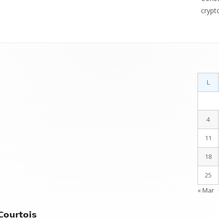
crypt
L
4
11
18
25
« Mar
Courtois