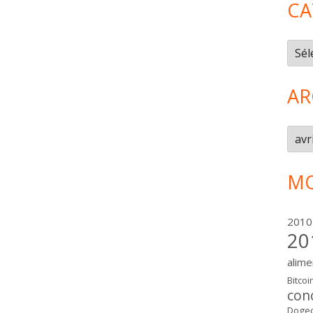
CA
Caté
AR
Arch
MO
2010
20
alime
Bitcoi
con
Dogec