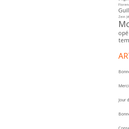
Floren
Gui
Zein
J
Mo
opé
tem
AR
Bonne
Merci
Jour 
Bonn
Conse