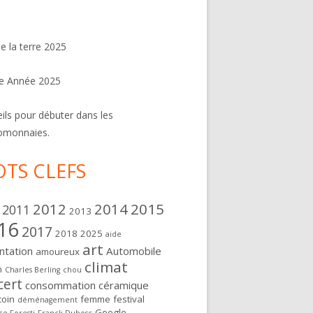
de la terre 2025
e Année 2025
ils pour débuter dans les
omonnaies.
TS CLEFS
2012
2014
2015
2011
2013
16
2017
2018
2025
aide
art
ntation
Automobile
amoureux
climat
n
Charles Berling
chou
cert
consommation
céramique
oin
femme
festival
déménagement
Google