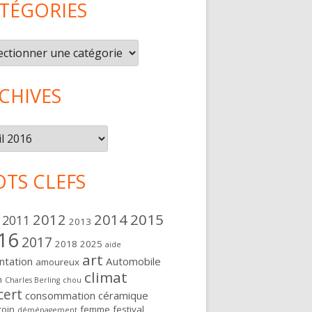
TÉGORIES
gories
CHIVES
ives
TS CLEFS
2012
2014
2015
2011
2013
16
2017
2018
2025
aide
art
ntation
Automobile
amoureux
climat
n
Charles Berling
chou
cert
consommation
céramique
oin
femme
festival
déménagement