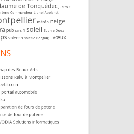
ce Foresti
Franck Dubosc
llaume de Tonquédec
Judith El
érôme Commandeur
Lionel Abelanski
ntpellier
neige
météo
soleil
ra
pub
sans fil
Sophie Duez
ps
vœux
valentin
Valérie Benguigui
ENS
map des Beaux-Arts
issons Raku à Montpellier
eebitco.in
 portail automobile
aku
paration de fours de poterie
nte de four de poterie
VODIA Solutions informatiques