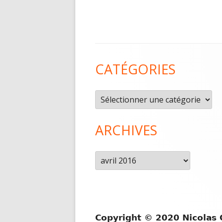
Contenu
CATÉGORIES
du
pied
Catégories
de
page
ARCHIVES
Archives
Copyright © 2020 Nicolas 