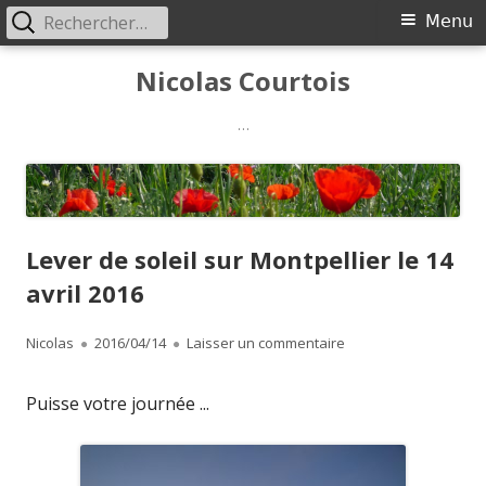
Rechercher :
Menu
Menu
principal
Aller
Nicolas Courtois
au
contenu
…
Lever de soleil sur Montpellier le 14
avril 2016
Auteur
Publié
sur Lever de soleil su
Nicolas
2016/04/14
Laisser un commentaire
le
Puisse votre journée ...