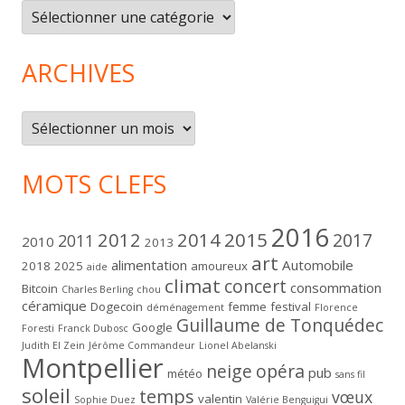
Catégories
ARCHIVES
Archives
MOTS CLEFS
2016
2012
2014
2015
2017
2011
2010
2013
art
alimentation
Automobile
2018
2025
amoureux
aide
climat
concert
consommation
Bitcoin
Charles Berling
chou
céramique
Dogecoin
femme
festival
déménagement
Florence
Guillaume de Tonquédec
Google
Foresti
Franck Dubosc
Judith El Zein
Jérôme Commandeur
Lionel Abelanski
Montpellier
neige
opéra
pub
météo
sans fil
soleil
temps
vœux
valentin
Sophie Duez
Valérie Benguigui