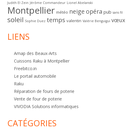
Judith El Zein
Jérôme Commandeur
Lionel Abelanski
Montpellier
neige
opéra
pub
météo
sans fil
soleil
temps
vœux
valentin
Sophie Duez
Valérie Benguigui
LIENS
Amap des Beaux-Arts
Cuissons Raku à Montpellier
Freebitco.in
Le portail automobile
Raku
Réparation de fours de poterie
Vente de four de poterie
VIVODIA Solutions informatiques
CATÉGORIES