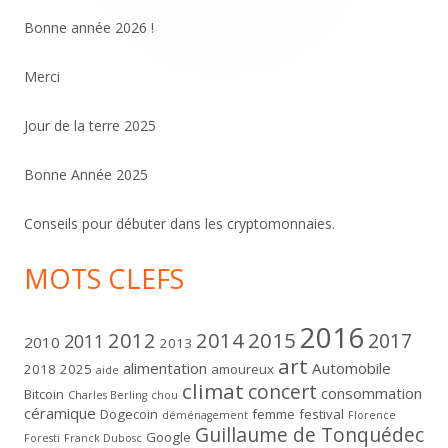
principale
Bonne année 2026 !
Merci
Jour de la terre 2025
Bonne Année 2025
Conseils pour débuter dans les cryptomonnaies.
MOTS CLEFS
2016
2012
2014
2015
2017
2011
2010
2013
art
alimentation
Automobile
2018
2025
amoureux
aide
climat
concert
consommation
Bitcoin
Charles Berling
chou
céramique
Dogecoin
femme
festival
déménagement
Florence
Guillaume de Tonquédec
Google
Foresti
Franck Dubosc