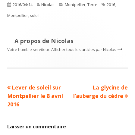
Publié
Auteur
Catégories
Étiquettes
2016/04/14
Nicolas
Montpellier
,
Terre
2016
,
le
Montpellier
,
soleil
A propos de
Nicolas
Votre humble serviteur.
Afficher tous les articles par Nicolas
Article
Article
Lever de soleil sur
La glycine de
Navigation
précédent :
suivant :
Montpellier le 8 avril
l’auberge du cèdre
de
2016
l’article
Laisser un commentaire