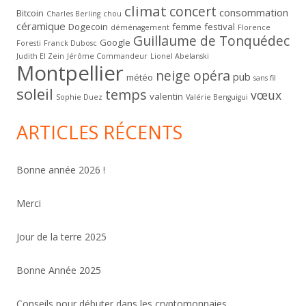
climat
concert
consommation
Bitcoin
Charles Berling
chou
céramique
Dogecoin
femme
festival
déménagement
Florence
Guillaume de Tonquédec
Google
Foresti
Franck Dubosc
Judith El Zein
Jérôme Commandeur
Lionel Abelanski
Montpellier
neige
opéra
pub
météo
sans fil
soleil
temps
vœux
valentin
Sophie Duez
Valérie Benguigui
ARTICLES RÉCENTS
Bonne année 2026 !
Merci
Jour de la terre 2025
Bonne Année 2025
Conseils pour débuter dans les cryptomonnaies.