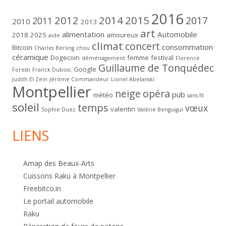
2016
2012
2014
2015
2017
2011
2010
2013
art
alimentation
Automobile
2018
2025
amoureux
aide
climat
concert
consommation
Bitcoin
Charles Berling
chou
céramique
Dogecoin
femme
festival
déménagement
Florence
Guillaume de Tonquédec
Google
Foresti
Franck Dubosc
Judith El Zein
Jérôme Commandeur
Lionel Abelanski
Montpellier
neige
opéra
pub
météo
sans fil
soleil
temps
vœux
valentin
Sophie Duez
Valérie Benguigui
LIENS
Amap des Beaux-Arts
Cuissons Raku à Montpellier
Freebitco.in
Le portail automobile
Raku