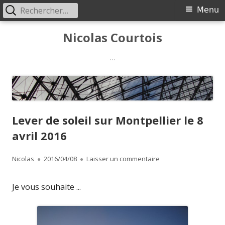
Rechercher :
Menu
Menu
principal
Aller
Nicolas Courtois
au
contenu
…
Lever de soleil sur Montpellier le 8
avril 2016
Auteur
Publié
sur Lever de soleil sur
Nicolas
2016/04/08
Laisser un commentaire
le
Je vous souhaite ...