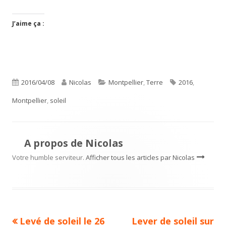
J’aime ça :
Publié
Auteur
Catégories
Étiquettes
2016/04/08
Nicolas
Montpellier
,
Terre
2016
,
le
Montpellier
,
soleil
A propos de
Nicolas
Votre humble serviteur.
Afficher tous les articles par Nicolas
Article
Article
Levé de soleil le 26
Lever de soleil sur
Navigation