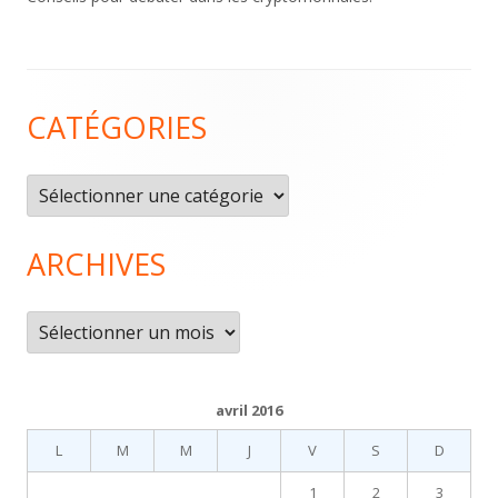
Contenu
CATÉGORIES
du
pied
Catégories
de
page
ARCHIVES
Archives
avril 2016
L
M
M
J
V
S
D
1
2
3