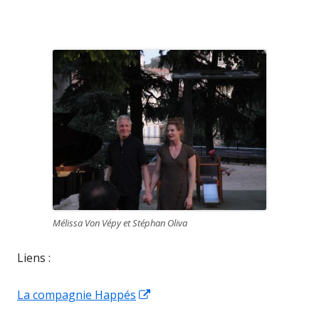
Mélissa Von Vépy et Stéphan Oliva
Liens :
Ouvrir
La compagnie Happés
dans