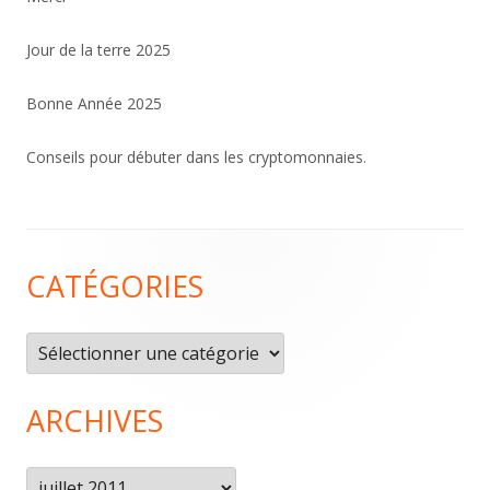
Jour de la terre 2025
Bonne Année 2025
Conseils pour débuter dans les cryptomonnaies.
Contenu
CATÉGORIES
du
pied
Catégories
de
page
ARCHIVES
Archives