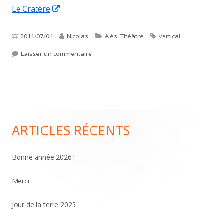
Ouvrir
Le Cratère
une
dans
nouvelle
une
Publié
Auteur
Catégories
Étiquettes
2011/07/04
Nicolas
Alès
,
Théâtre
vertical
fenêtre
nouvelle
le
sur Miroir, miroir un spectacle fantastique
Laisser un commentaire
fenêtre
ARTICLES RÉCENTS
Colonne
principale
Bonne année 2026 !
Merci
Jour de la terre 2025