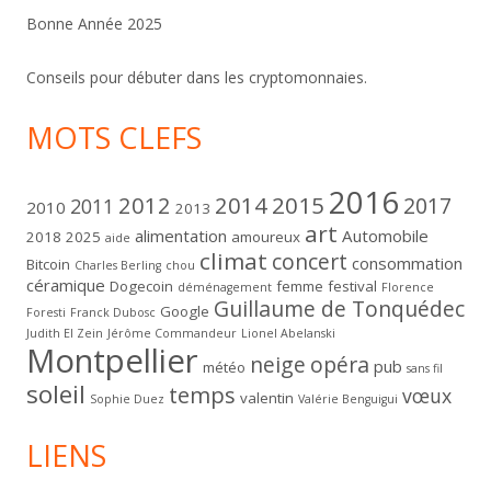
Bonne Année 2025
Conseils pour débuter dans les cryptomonnaies.
MOTS CLEFS
2016
2012
2014
2015
2017
2011
2010
2013
art
alimentation
Automobile
2018
2025
amoureux
aide
climat
concert
consommation
Bitcoin
Charles Berling
chou
céramique
Dogecoin
femme
festival
déménagement
Florence
Guillaume de Tonquédec
Google
Foresti
Franck Dubosc
Judith El Zein
Jérôme Commandeur
Lionel Abelanski
Montpellier
neige
opéra
pub
météo
sans fil
soleil
temps
vœux
valentin
Sophie Duez
Valérie Benguigui
LIENS