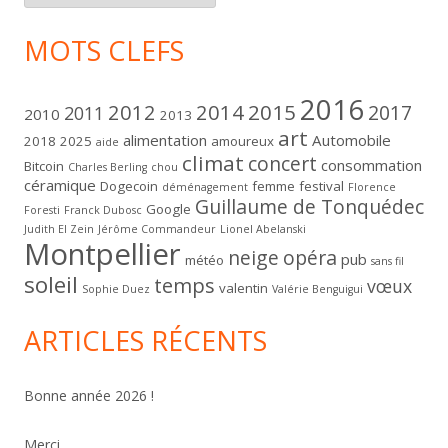
MOTS CLEFS
2016
2012
2014
2015
2017
2011
2010
2013
art
alimentation
Automobile
2018
2025
amoureux
aide
climat
concert
consommation
Bitcoin
Charles Berling
chou
céramique
Dogecoin
femme
festival
déménagement
Florence
Guillaume de Tonquédec
Google
Foresti
Franck Dubosc
Judith El Zein
Jérôme Commandeur
Lionel Abelanski
Montpellier
neige
opéra
pub
météo
sans fil
soleil
temps
vœux
valentin
Sophie Duez
Valérie Benguigui
ARTICLES RÉCENTS
Bonne année 2026 !
Merci