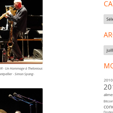
CA
Caté
AR
Arch
MO
UR - Un Hommage à Thelonious
ntpellier - Simon Spang-
2010
20
alime
Bitcoi
con
Dogec