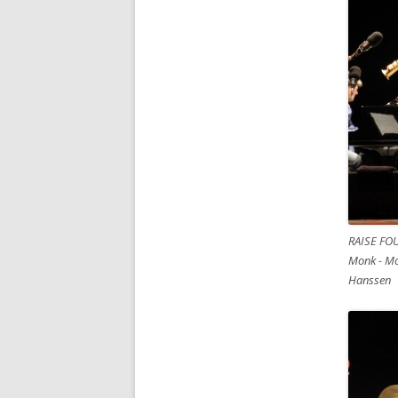
RAISE FO
Monk - Mo
Hanssen