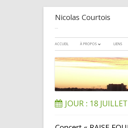
Aller
Nicolas Courtois
au
contenu
…
Menu
ACCUEIL
À PROPOS
LIENS
principal
POLITIQUE DE COOKIE
JOUR :
18 JUILLET
Concert « RAISE FOUR