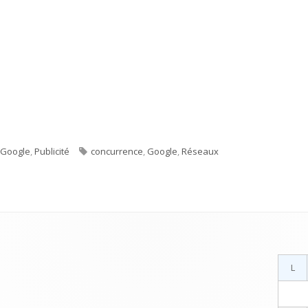
e
Étiquettes
Google
,
Publicité
concurrence
,
Google
,
Réseaux
Facebook supporte mal la concurrence ???
L