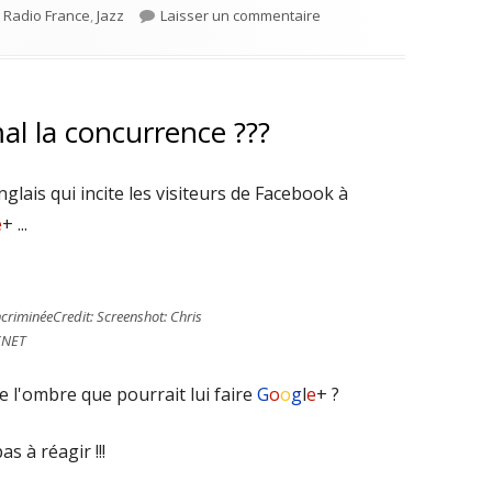
sur Concert « RAISE FOUR 
e Radio France
,
Jazz
Laisser un commentaire
l la concurrence ???
nglais qui incite les visiteurs de Facebook à
e
+ ...
incriminéeCredit: Screenshot: Chris
CNET
e l'ombre que pourrait lui faire
G
o
o
g
l
e
+ ?
s à réagir !!!