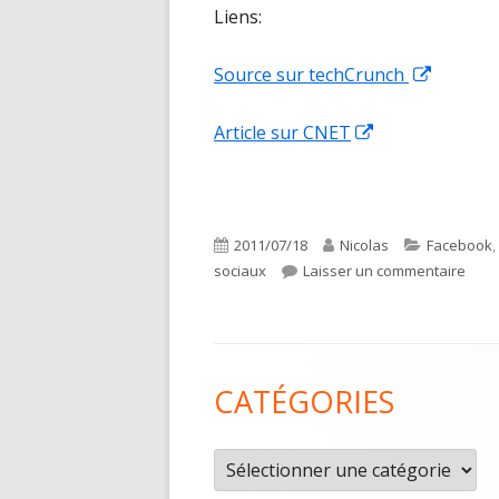
Liens:
Ouvrir
Source sur techCrunch
dans
Ouvrir
Article sur CNET
une
dans
nouvell
une
fenêtre
nouvelle
Publié
Auteur
Catégories
2011/07/18
Nicolas
Facebook
,
fenêtre
le
sur 
sociaux
Laisser un commentaire
Contenu
CATÉGORIES
du
pied
Catégories
de