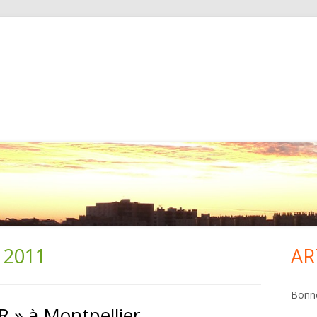
 2011
AR
Co
pri
Bonne
 » à Montpellier