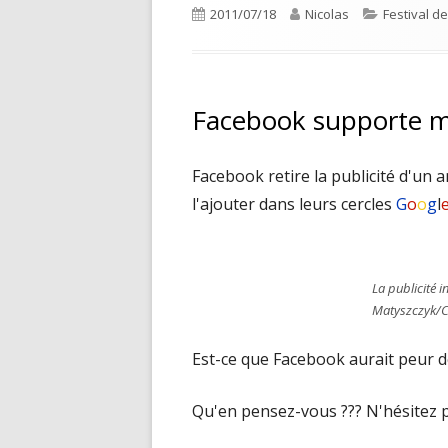
Publié
Auteur
Catégories
2011/07/18
Nicolas
Festival d
le
Facebook supporte ma
Facebook retire la publicité d'un a
l'ajouter dans leurs cercles
G
o
o
g
l
La publicité 
Matyszczyk/
Est-ce que Facebook aurait peur d
Qu'en pensez-vous ??? N'hésitez pa