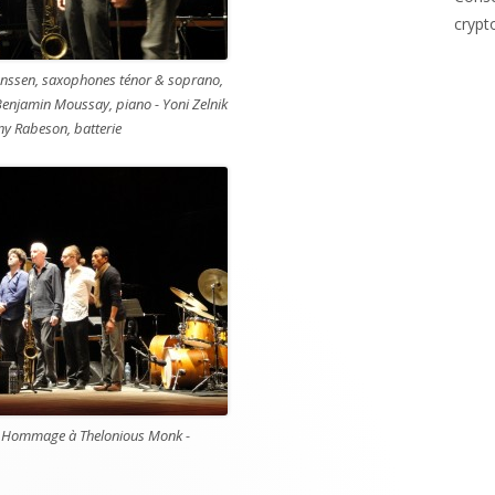
crypt
ssen, saxophones ténor & soprano,
enjamin Moussay, piano - Yoni Zelnik
ny Rabeson, batterie
 Hommage à Thelonious Monk -