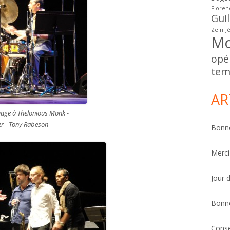
Floren
Gui
Zein
J
Mo
opé
tem
AR
ge à Thelonious Monk -
er - Tony Rabeson
Bonne
Merci
Jour 
Bonn
Conse