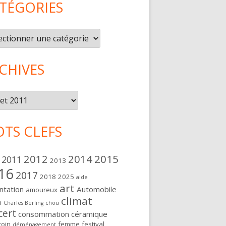
TÉGORIES
gories
CHIVES
ives
TS CLEFS
2012
2014
2015
2011
2013
16
2017
2018
2025
aide
art
ntation
Automobile
amoureux
climat
n
Charles Berling
chou
cert
consommation
céramique
oin
femme
festival
déménagement