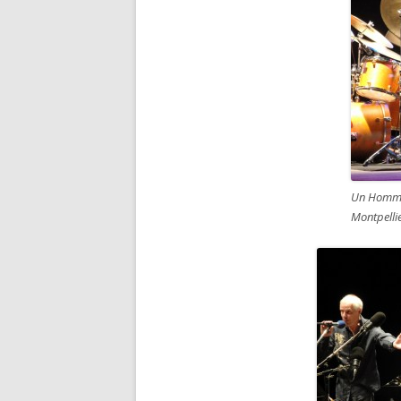
Un Homma
Montpelli