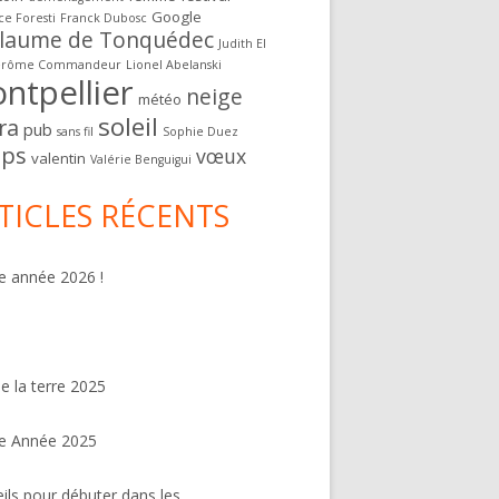
Google
ce Foresti
Franck Dubosc
llaume de Tonquédec
Judith El
érôme Commandeur
Lionel Abelanski
ntpellier
neige
météo
soleil
ra
pub
sans fil
Sophie Duez
ps
vœux
valentin
Valérie Benguigui
TICLES RÉCENTS
 année 2026 !
de la terre 2025
e Année 2025
ils pour débuter dans les