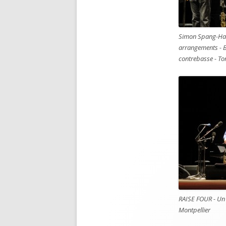
Simon Spang-Han
arrangements - B
contrebasse - To
RAISE FOUR - Un
Montpellier