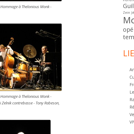
Floren
Gui
 Hommage à Thelonious Monk -
Zein
J
Mo
opé
tem
LI
A
Cu
Fr
Le
 Hommage à Thelonious Monk -
R
ni Zelnik contrebasse - Tony Rabeson,
Ré
Ve
VI