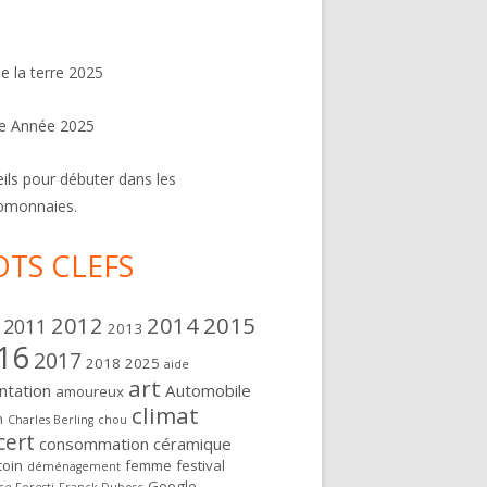
de la terre 2025
e Année 2025
ils pour débuter dans les
omonnaies.
TS CLEFS
2012
2014
2015
2011
2013
16
2017
2018
2025
aide
art
ntation
Automobile
amoureux
climat
n
Charles Berling
chou
cert
consommation
céramique
oin
femme
festival
déménagement
Google