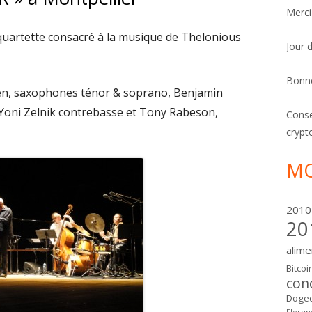
Merci
quartette consacré à la musique de Thelonious
Jour 
Bonn
, saxophones ténor & soprano, Benjamin
Yoni Zelnik contrebasse et Tony Rabeson,
Conse
crypt
MO
2010
20
alime
Bitcoi
con
Dogec