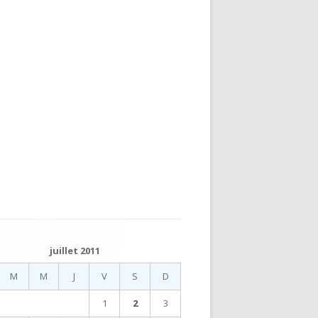
juillet 2011
M
M
J
V
S
D
1
2
3