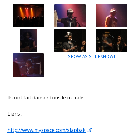
[SHOW AS SLIDESHOW]
Ils ont fait danser tous le monde ...
Liens :
Ouvrir
http://www.myspace.com/slapbak
dans