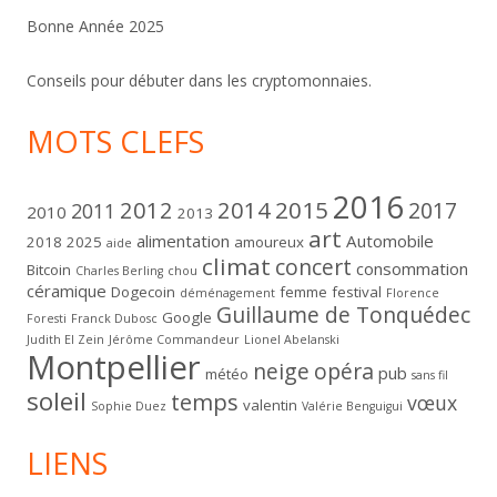
Bonne Année 2025
Conseils pour débuter dans les cryptomonnaies.
MOTS CLEFS
2016
2012
2014
2015
2017
2011
2010
2013
art
alimentation
Automobile
2018
2025
amoureux
aide
climat
concert
consommation
Bitcoin
Charles Berling
chou
céramique
Dogecoin
femme
festival
déménagement
Florence
Guillaume de Tonquédec
Google
Foresti
Franck Dubosc
Judith El Zein
Jérôme Commandeur
Lionel Abelanski
Montpellier
neige
opéra
pub
météo
sans fil
soleil
temps
vœux
valentin
Sophie Duez
Valérie Benguigui
LIENS