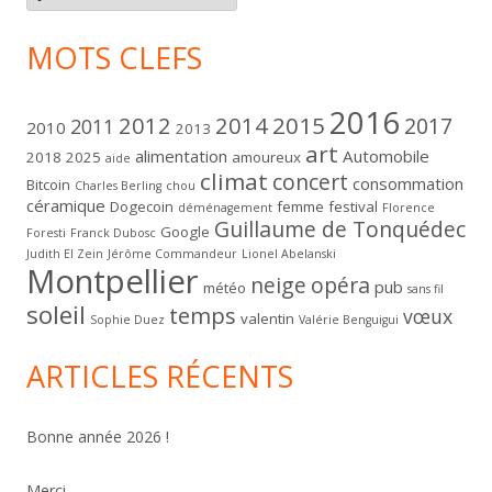
MOTS CLEFS
2016
2012
2014
2015
2017
2011
2010
2013
art
alimentation
Automobile
2018
2025
amoureux
aide
climat
concert
consommation
Bitcoin
Charles Berling
chou
céramique
Dogecoin
femme
festival
déménagement
Florence
Guillaume de Tonquédec
Google
Foresti
Franck Dubosc
Judith El Zein
Jérôme Commandeur
Lionel Abelanski
Montpellier
neige
opéra
pub
météo
sans fil
soleil
temps
vœux
valentin
Sophie Duez
Valérie Benguigui
ARTICLES RÉCENTS
Bonne année 2026 !
Merci