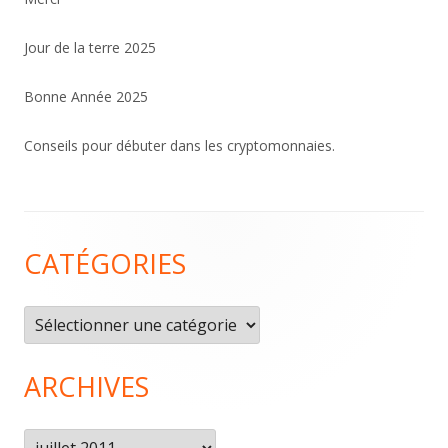
Jour de la terre 2025
Bonne Année 2025
Conseils pour débuter dans les cryptomonnaies.
Contenu
CATÉGORIES
du
pied
Catégories
de
page
ARCHIVES
Archives