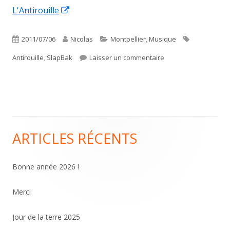
Ouvrir
L'Antirouille
une
dans
nouvelle
une
Publié
Auteur
Catégories
Étiquettes
2011/07/06
Nicolas
Montpellier
,
Musique
fenêtre
nouvelle
le
sur SlapBak à l’antiro
Antirouille
,
SlapBak
Laisser un commentaire
fenêtre
ARTICLES RÉCENTS
Colonne
principale
Bonne année 2026 !
Merci
Jour de la terre 2025