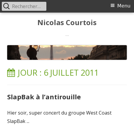
Rechercher :
Menu
Menu
principal
Aller
Nicolas Courtois
au
contenu
…
JOUR :
6 JUILLET 2011
SlapBak à l’antirouille
Hier soir, super concert du groupe West Coast
SlapBak ...